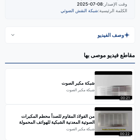
وقت الإصدار:
2025-07-08
الكلمة الرئيسية:
شبكة النقش الضوئي
وصف الفيديو
اكتشف كيف تؤدي عملية النقش الكيميائي للصور الدقيقة
مقاطع فيديو موصى بها
في Xinhaisen إلى إنشاء شبكات مكبرات صوت عالية
الأداء للسيارات. يعرض هذا الفيديو رحلة التصنيع، بدءًا من
الحفر على مستوى الميكرون وحتى التحكم النهائي في
شبكة مكبر الصوت
الجودة، موضحًا كيف تعمل هذه الأغطية المضادة للصدأ
شبكة مكبر الصوت
على تحسين الأداء الصوتي مع توفير مرونة تصميم لا مثيل
00:21
لها لعلامات تجارية مثل Tesla وBenz وBMW.
من الفولاذ المقاوم للصدأ محطم المكبرات
الصوتية المعدنية الشبكية للهواتف المحمولة
0.1mm سمك
شبكة مكبر الصوت
00:22