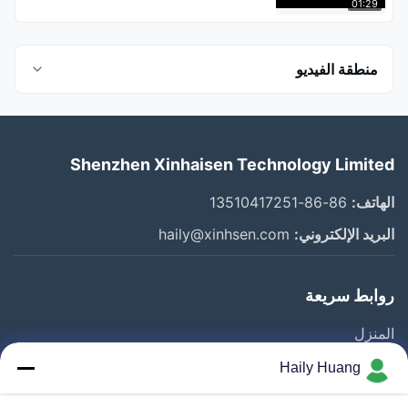
01:29
منطقة الفيديو
كل الفيديوهات
Shenzhen Xinhaisen Technology Limited
Photo Chemical Etching
الهاتف:
86-86-13510417251
Stainless Steel Etching
البريد الإلكتروني:
haily@xinhsen.com
حفر التيتانيوم
روابط سريعة
شبكة مرشح
المنزل
صفيحة التدفق
المنتجات
Haily Huang
الشركة
أشرطة فيديو