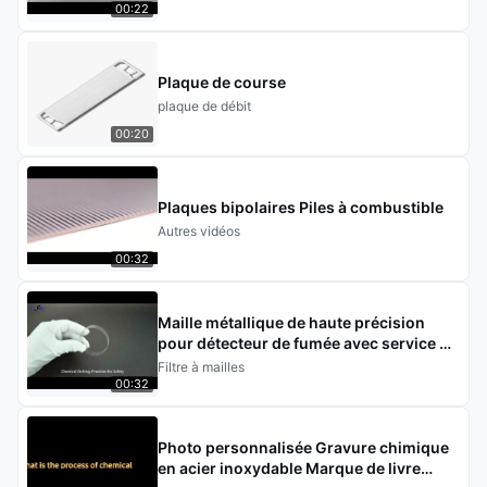
00:22
Plaque de course
plaque de débit
00:20
Plaques bipolaires Piles à combustible
Autres vidéos
00:32
Maille métallique de haute précision
pour détecteur de fumée avec service de
gravure chimique
Filtre à mailles
00:32
Photo personnalisée Gravure chimique
en acier inoxydable Marque de livre