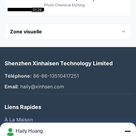
métalliques Service personnalisé
Photo Chemical Etching
01:29
Zone visuelle
Toutes les vidéos
Shenzhen Xinhaisen Technology Limited
Photo Chemical Etching
Téléphone:
86-86-13510417251
Stainless Steel Etching
Email:
haily@xinhsen.com
Gravure au titane
Liens Rapides
Filtre à mailles
À La Maison
plaque de débit
Produits
Haily Huang