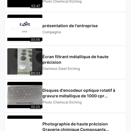
Artisanat de souvenir
Photo Chemical Etching
02:47
présentation de l'entreprise
Compagnie
00:56
Écran filtrant métallique de haute
précision
Stainless Steel Etching
00:23
Disques d'encodeur optique rotatif à
gravure métallique de 1000 cpr
Tolérance de 0,005 mm
Photo Chemical Etching
00:25
Photographie de haute précision
Graverie chimique Composants