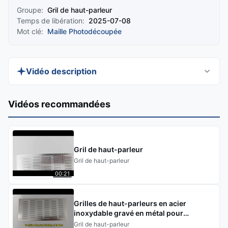
Groupe:
Gril de haut-parleur
Temps de libération:
2025-07-08
Mot clé:
Maille Photodécoupée
Vidéo description
Découvrez comment le processus de gravure
Vidéos recommandées
photochimique de précision de Xinhaisen crée des
grilles de haut-parleurs automobiles hautes
performances. Cette vidéo présente le parcours
Gril de haut-parleur
de fabrication, de la gravure au micron jusqu'au
Gril de haut-parleur
contrôle qualité final, démontrant comment ces
00:21
couvercles antirouille optimisent les
performances acoustiques tout en offrant une
Grilles de haut-parleurs en acier
flexibilité de conception inégalée pour des
inoxydable gravé en métal pour
marques comme Tesla, Benz et BMW.
téléphones mobiles Épaisseur 0,1 mm
Gril de haut-parleur