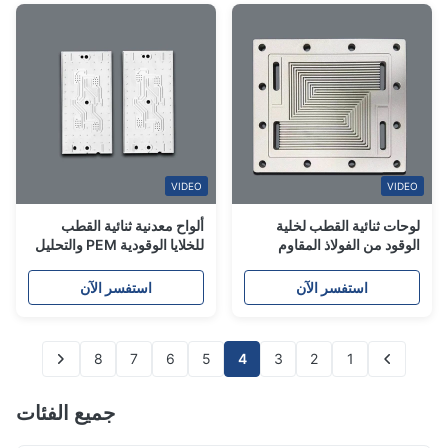
VIDEO
VIDEO
لوحات ثنائية القطب لخلية
ألواح معدنية ثنائية القطب
الوقود من الفولاذ المقاوم
للخلايا الوقودية PEM والتحليل
للصدأ، لوحات مجال التدفق
الكهربائي الحفر المخصص
المحفورة من الفولاذ المقاوم
استفسر الآن
استفسر الآن
للصدأ
8
7
6
5
4
3
2
1
جميع الفئات