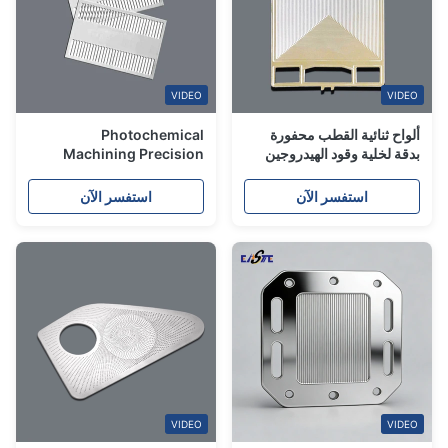
VIDEO
VIDEO
ألواح ثنائية القطب محفورة
Photochemical
بدقة لخلية وقود الهيدروجين
Machining Precision
والمحلل الكهربائي
Metal Etching Service
with Thickness down to
استفسر الآن
استفسر الآن
0.02mm
VIDEO
VIDEO