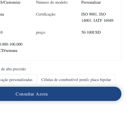
S/Customize
Número do modelo:
Personalizar
ina
Certificação:
ISO 9001, ISO
14001, IATF 16949
10
preço:
50-100USD
0.000-100.000
CD/semana
 de alta precisão
avação personalizadas
Células de combustível pemfc placa bipolar
C
o
n
s
u
l
t
a
r
A
g
o
r
a