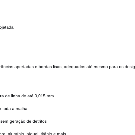
ojetada
erâncias apertadas e bordas lisas, adequados até mesmo para os desi
ura de linha de até 0,015 mm
 toda a malha
sem geração de detritos
re, alumínio, níquel, titânio e mais