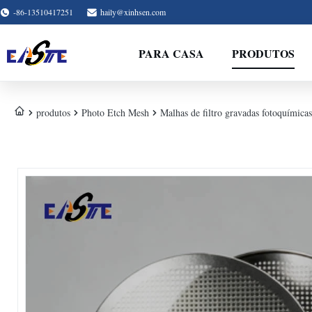
-86-13510417251
haily@xinhsen.com
PARA CASA
PRODUTOS
produtos
Photo Etch Mesh
Malhas de filtro gravadas fotoquími