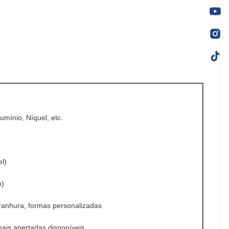
lumínio, Níquel, etc.
l)
n)
ranhura, formas personalizadas
ais apertadas disponíveis