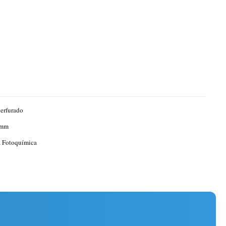
erfurado
1mm
a Fotoquímica