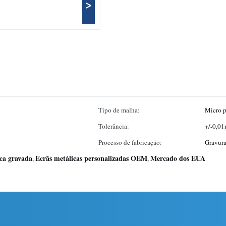
>
Tipo de malha:
Micro p
Tolerância:
+/-0,0
Processo de fabricação:
Gravur
ica gravada
Ecrãs metálicas personalizadas OEM
Mercado dos EUA
,
,