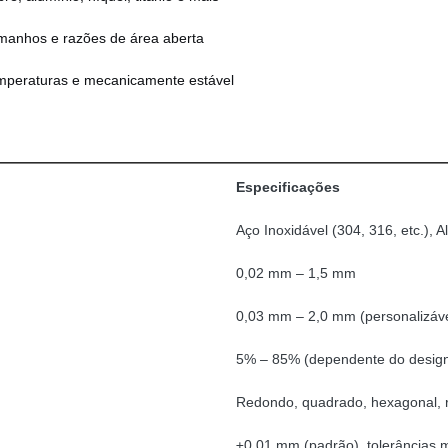
amanhos e razões de área aberta
temperaturas e mecanicamente estável
Especificações
Aço Inoxidável (304, 316, etc.), A
0,02 mm – 1,5 mm
0,03 mm – 2,0 mm (personalizáve
5% – 85% (dependente do desig
Redondo, quadrado, hexagonal, 
±0,01 mm (padrão), tolerâncias m