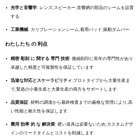
光学と音響学
: レンズ,スピーカー,音響網の部品のシームを設置
する.
工業機械
: カリブレーションシーム,着用パッド,振動ダムパー
わたしたち の 利点
精密 彫刻 に 関する 専門 技術
: 微細刻印に長年の専門性があり
卓越した精度と可複製性を保証しています
迅速な対応とスケーラビリティ
:プロトタイプから大量生産ま
で,緊急の小量生産と大量生産の両方をサポートします.
品質保証
: 材料の調達から最終検査までの厳格な管理により,高
い性能と耐久性を保証します.
費用 効率 的 な 解決策
: 硬い道具は必要ないため,カスタムデザ
インのリードタイムとコストを削減します.