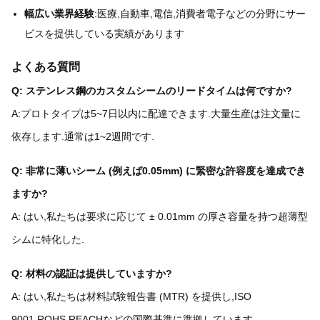
幅広い業界経験
:医療,自動車,電信,消費者電子などの分野にサー
ビスを提供している実績があります
よくある質問
Q: ステンレス鋼のカスタムシームのリードタイムは何ですか?
A:プロトタイプは5~7日以内に配達できます.大量生産は注文量に
依存します.通常は1~2週間です.
Q: 非常に薄いシーム (例えば0.05mm) に緊密な許容度を達成でき
ますか?
A: はい,私たちは要求に応じて ± 0.01mm の厚さ容量を持つ超薄型
シムに特化した.
Q: 材料の認証は提供していますか?
A: はい,私たちは材料試験報告書 (MTR) を提供し,ISO
9001,ROHS,REACHなどの国際基準に準拠しています.