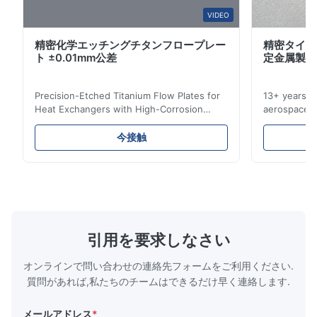
VIDEO
精密化学エッチングチタンフロープレー
精密タイタ
ト ±0.01mm公差
定金属製造
Precision-Etched Titanium Flow Plates for
13+ years ex
Heat Exchangers with High-Corrosion
aerospace, m
Resistance Flow Plate Overview Xinhaisen
applications.
Technology specializes in manufacturing
solutions wi
今接触
high-precision chemically etched flow
instant quo
plates for plastic injection molding, die
for High-Pe
casting, and other industrial applications.
Industries 
Our flow plates offer superior flow control,
solutions po
exceptional durability, and precise channel
components
geometries that optimize material
(heat-resist
distribution in production processes. Flow
structural 
引用を要求しなさい
Plate Features Complex, Burr
(surgical to
オンラインで問い合わせの連絡先フォームをご利用ください.
質問があれば,私たちのチームはできるだけ早く連絡します.
メールアドレス
*