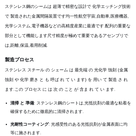
ステンレス鋼のシームは 超薄で精密な設計で 化学エッチング技術
で 製造された金属間隔装置です均一性航空宇宙,自動車,医療機器,
光学システム,電子機器などの高精度産業に最適です.配列の重要な
部分として機能します尺寸精度が極めて重要であるアセンブリで
は,距離,保温,着用削減.
製造プロセス
ステンレス スチール の シェーム は 最先端 の 光化学 蚀刻 (金属
蚀刻 や 化学 磨き と も 呼ば れ て い ます) を 用い て 製造 さ れ
ます.この プロセス に は 次 の こと が 含ま れ て い ます.
清掃 と 準備
: ステンレス鋼のシートは,光抵抗剤の最適な粘着を
確保するために徹底的に清掃されます.
光耐性コーティング
: 光感受性のある光抵抗剤が金属表面に均
等に施されます.