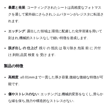
暴露と発展
: コーティングされたシートは高精度なフォトマス
クを通して紫外線にさらされ,シムパターンがレジスタに転送さ
れます.
エッチング
: 露出した領域は,環境に配慮した化学溶液を用いて
刻まれ,機械的ストレスなしで細い特徴を達成します.
脱ぎ出し の 仕上げ
: 残り の 抵抗 は 取り除き,包装 前 に 片付
け,剥削,品質 検査 を 受け ます.
製品の特徴
高精度
: ±0.01mmまで一貫した厚さ容量,微細な微細な特徴が可
能です.
傷やストレスのない
: エッチングは,機械的変形をなくし,滑らか
な縁を保ち,熱力や構造的なストレスがない.