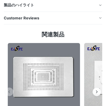
製品のハイライト
カスタムエッチドステンレス鋼シム洗濯機とカナダ市場の
Customer Reviews
ための厳しい寛容度のあるスペース 製品概要ステンレス
鋼のシームは 超薄で精密な設計で 化学エッチング技術で
5.0
関連製品
製造された金属間隔装置です均一性航空宇宙,自動車,医療
Based on 50 reviews recently
機器,光学システム,電子機器などの高精度産業に最適です.
5
100%
配列の重要な部分として機能します尺寸精度が極めて重要
4
0
であるアセンブリでは,距離,保温,着用削減. 製造プロセス
3
0
2
0
ステンレス スチール の シェーム は 最先端 の 光化学 蚀
1
0
刻 (金属 蚀刻 や 化学 磨き と も 呼ば れ て い ます) を
用い て 製造 さ れ ます.この プロセス に は 次 の こと が
含ま れ て ...
A*n
A
Nov 6.2025
The nameplates are designed very beautifully.