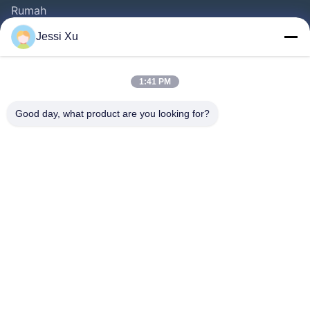
Rumah
Produk
Jessi Xu
Video
Tentang Kita
1:41 PM
Wisata Pabrik
Good day, what product are you looking for?
Kontrol Kualitas
Hubungi Kami
Berita
Kasus-Kasus
Ikuti Kami.