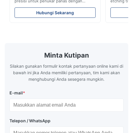
presisi untuk penukar panas dengan
etching tita
ketahanan korosi tinggi Tinjauan Lembar
medis & indu
AliranXinhaisen Technology
siklus penu
Hubungi Sekarang
mengkhususkan diri dalam pembuatan
yang kompet
pelat aliran yang terukir secara kimia presisi
untuk Aplika
tinggi untuk cetakan injeksi plastik,
yang Kami La
pengecoran mati, dan aplikasi industri ...
kami ...
Minta Kutipan
Silakan gunakan formulir kontak pertanyaan online kami di
bawah ini jika Anda memiliki pertanyaan, tim kami akan
menghubungi Anda sesegera mungkin.
E-mail
*
Telepon / WhatsApp