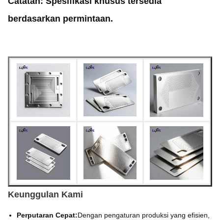
Pembuatan prototipe cepat
Catatan: Spesifikasi khusus tersedia
Waktu Pimpin
(5-7 hari); Produksi massal
berdasarkan permintaan.
tersedia
Seperti perawatan
Permukaan Selesai
permukaan yang tergores,
dipasivasi, atau khusus
MOQ
Bisa dinegosiasikan
Proses
Etsa Kimia
Keunggulan Kami
Perputaran Cepat:
Dengan pengaturan produksi yang efisien,