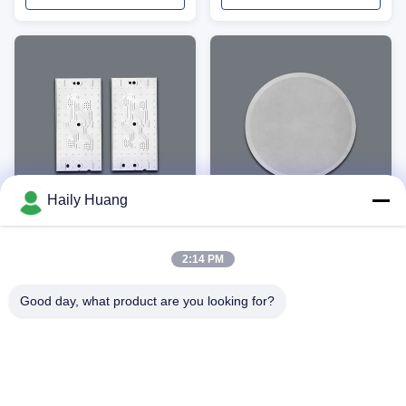
করে। স্টেইনলেস স্টীল, তামা, পিতল এবং
নিকেল সামগ্রীগুলি বুর-মুক্ত প্রান্ত, শক্ত
সহনশীলতার সাথে উপলব্ধ
Haily Huang
VIDEO
VIDEO
পিইএম ফুয়েল সেল এবং
যথার্থ স্টেইনলেস স্টীল ফিল্টার জাল
ইলেক্ট্রোলাইজার কাস্টম ইটচিংয়ের জন্য
কাস্টম রাসায়নিক খোদাই মাইক্রো গর্ত
2:14 PM
মেটাল বাইপোলার প্লেট
জাল
Xinhaisen PEM জ্বালানী কোষ এবং
নির্ভুল স্টেইনলেস স্টীল ফিল্টার জাল মাইক্রোন-
হাইড্রোজেন ইলেক্ট্রোলাইজারের জন্য কাস্টম
স্তরের পরিস্রাবণের জন্য ফটো রাসায়নিক এচিং
Good day, what product are you looking for?
নির্ভুল খোদাই করা বাইপোলার প্লেট তৈরি
দ্বারা নির্মিত। Burr-মুক্ত মাইক্রো হোল, উচ্চ
করে। আমরা স্টেইনলেস স্টীল, টাইটানিয়াম
মাত্রিক নির্ভুলতা এবং তরল, গ্যাস, চিকিৎসা,
সেরা দাম পান
সেরা দাম পান
এবং নিকেল বাইপোলার প্লেটগুলিকে সূক্ষ্ম
জ্বালানী কোষ এবং শিল্প পরিস্রাবণ
প্রবাহের ক্ষেত্রের নিদর্শন, উচ্চমাত্রিক নির্ভুলতা
অ্যাপ্লিকেশনের জন্য কাস্টম প্যাটার্ন।
এবং জ্বালানী কোষের স্ট্যাক প্রয়োগের জন্য
বুর-মুক্ত প্রান্ত প্রদান করি