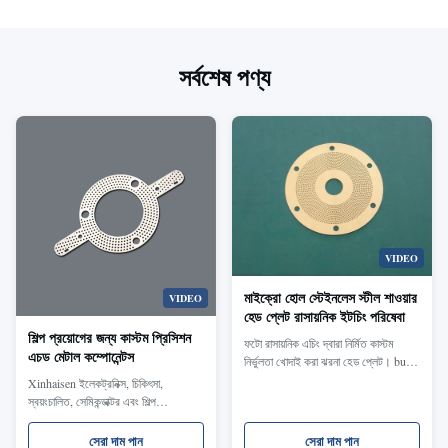
সর্বশেষ পণ্য
VIDEO
মাইক্রো হোল স্টেইনলেস স্টীল শাওয়ার
VIDEO
হেড প্লেট রাসায়নিক ইটচিং পরিষেবা
শিল্প প্রয়োগের জন্য কাস্টম প্রিসিশন
ফটো রাসায়নিক এচিং দ্বারা নির্মিত কাস্টম
এচড মেটাল কম্পোনেন্টস
নির্ভুলতা খোদাই করা ঝরনা হেড প্লেট। burr-
মুক্ত প্রান্ত, উচ্চ গর্ত নির্ভুলতা, অভিন্ন জল
Xinhaisen ইলেকট্রনিক্স, চিকিৎসা,
প্রবাহ, OEM মাপ এবং উপলব্ধ নিদর্শন সঙ্গে
স্বয়ংচালিত, সেমিকন্ডাক্টর এবং শিল্প
স্টেইনলেস স্টীল মাইক্রো-গর্ত স্প্রে ডিস্ক.
অ্যাপ্লিকেশনের জন্য কাস্টম নির্ভুল ফটো এচড
ধাতব অংশ এবং নির্ভুল ধাতব উপাদান তৈরি
সেরা দাম পান
সেরা দাম পান