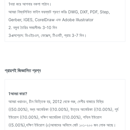
1দয়া করে আপনার নকশা পাঠান।
আমরা নিম্নলিখিত ফাইল ফরম্যাট গ্রহণ করিঃ DWG, DXF, PDF, Step,
Gerber, IGES, CorelDraw এবং Adobe Illustrator
2. নমুনা তৈরির সময়সীমাঃ 3-10 দিন
3এক্সপ্রেস: ডিএইচএল, ফেডেক্স, টিএনটি, প্রায় 3-7 দিন।
প্রায়শই জিজ্ঞাসিত প্রশ্ন
1আমরা কারা?
আমরা গুয়াংডং, চীন ভিত্তিক হয়, 2012 থেকে শুরু, দেশীয় বাজারে বিক্রি
((50.00%), মধ্য আমেরিকা ((10.00%), উত্তর আমেরিকা ((10.00%), পূর্ব
ইউরোপ ((10.00%), দক্ষিণ আমেরিকা ((10.00%), পশ্চিম ইউরোপ
((5.00%),দক্ষিণ ইউরোপ (৫)আমাদের অফিসে মোট ১০১-২০০ জন লোক আছে।