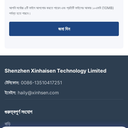
আপনি সর্বোচ্চ ৫টি ফাইল আপলোড করতে পারেন এবং প্রতিটি ফাইলের আকার ১০এমবি (10MB)
পর্যন্ত হতে পারবে।
জমা দিন
Shenzhen Xinhaisen Technology Limited
টেলিফোন:
0086-13510417251
ইমেইল:
haily@xinhsen.com
গুরুত্বপূর্ণ সংযোগ
বাড়ি