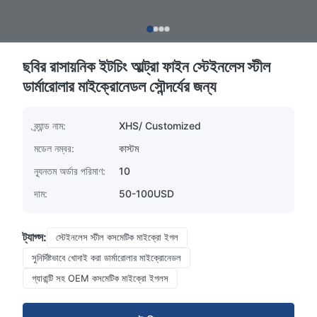
ছবির রাসায়নিক ইটচিং আল্ট্রা ফাইন স্টেইনলেস স্টীল
ডার্মারোলার মাইক্রোনেডল সৌন্দর্যের জন্য
ব্র্যান্ড নাম:
XHS/ Customized
মডেল নম্বর:
কাস্টম
ন্যূনতম অর্ডার পরিমাণ:
10
দাম:
50-100USD
ট্যাগ্স:
স্টেইনলেস স্টীল কসমেটিক মাইক্রো ইগল
সুনির্দিষ্টভাবে খোদাই করা ডার্মারোলার মাইক্রোনেডল
গ্যারান্টি সহ OEM কসমেটিক মাইক্রো ইগলস