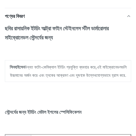
পণ্যের বিবরণ
ছবির রাসায়নিক ইটচিং আল্ট্রা ফাইন স্টেইনলেস স্টীল ডার্মারোলার
মাইক্রোনেডল সৌন্দর্যের জন্য
সিনহাইসেন
উন্নত ফটো-কেমিক্যাল ইটচিং প্রযুক্তি ব্যবহার করে,এই মাইক্রোনেডলগুলি
উচ্চমানের অর্জন করে এবং ত্বকের আক্রমণ এবং দূষণকে উল্লেখযোগ্যভাবে হ্রাস করে.
সৌন্দর্যের জন্য ইটচিং মেটাল ইগলের স্পেসিফিকেশন