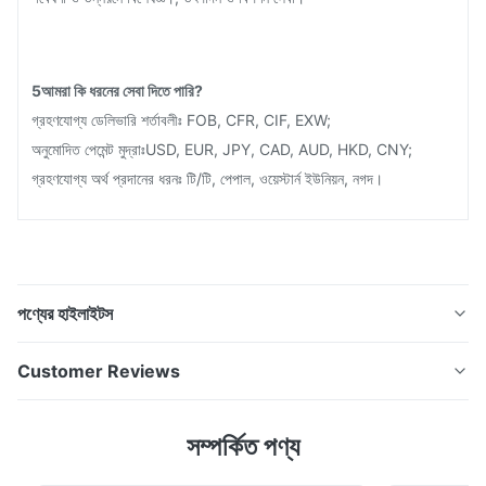
5আমরা কি ধরনের সেবা দিতে পারি?
গ্রহণযোগ্য ডেলিভারি শর্তাবলীঃ FOB, CFR, CIF, EXW;
অনুমোদিত পেমেন্ট মুদ্রাঃUSD, EUR, JPY, CAD, AUD, HKD, CNY;
গ্রহণযোগ্য অর্থ প্রদানের ধরনঃ টি/টি, পেপাল, ওয়েস্টার্ন ইউনিয়ন, নগদ।
পণ্যের হাইলাইটস
ছবির রাসায়নিক ইটচিং আল্ট্রা ফাইন স্টেইনলেস স্টীল ডার্মারোলার মাইক্রোনেডল
Customer Reviews
সৌন্দর্যের জন্য সিনহাইসেনউন্নত ফটো-কেমিক্যাল ইটচিং প্রযুক্তি ব্যবহার
করে,এই মাইক্রোনেডলগুলি উচ্চমানের অর্জন করে এবং ত্বকের আক্রমণ এবং
4.5
সম্পর্কিত পণ্য
দূষণকে উল্লেখযোগ্যভাবে হ্রাস করে. সৌন্দর্যের জন্য ইটচিং মেটাল ইগলের
Based on 50 reviews recently
স্পেসিফিকেশন উপাদান স্টে...