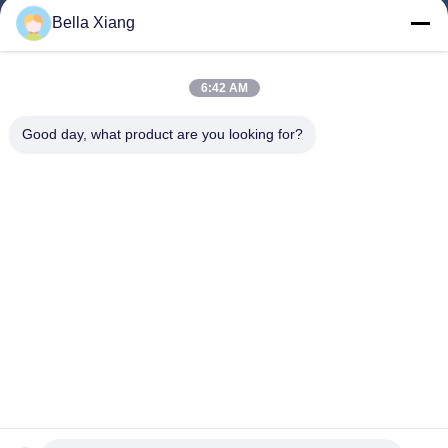
পণ্য
Bella Xiang
ভিডিও
আমাদের সম্পর্কে
6:42 AM
কারখানা ভ্রমণ
Good day, what product are you looking for?
গুণমান নিয়ন্ত্রণ
আমাদের সাথে যোগাযোগ করুন
খবর
মামলা
আমাদের অনুসরণ করো