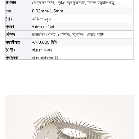
উপাদান
স্টেইনলেস স্টিল, ব্রোঞ্জ, অ্যালুমিনিয়াম, নিকেল ইত্যাদি ধাতু।
বেধ
0.02mm-1.5mm
দৈর্ঘ্য
ব্যক্তিগতকৃত
প্রস্থ
গ্রাহকের চাহিদা
কৌশল
রাসায়নিক খোদাই, পোলিশিং, স্ট্যাম্পিং, লেজার কাটিং
সহনশীলতা
+/- 0.005 মিমি
বৈশিষ্ট্য
পরিবেশ বান্ধব
প্রক্রিয়া
ছবির রাসায়নিক ইট