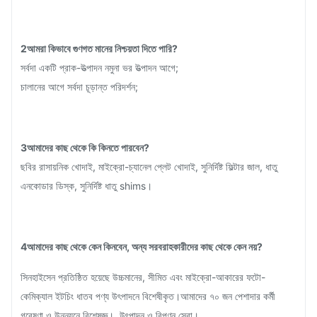
2আমরা কিভাবে গুণগত মানের নিশ্চয়তা দিতে পারি?
সর্বদা একটি প্রাক-উত্পাদন নমুনা ভর উত্পাদন আগে;
চালানের আগে সর্বদা চূড়ান্ত পরিদর্শন;
3আমাদের কাছ থেকে কি কিনতে পারবেন?
ছবির রাসায়নিক খোদাই, মাইক্রো-চ্যানেল প্লেট খোদাই, সুনির্দিষ্ট ফিল্টার জাল, ধাতু
এনকোডার ডিস্ক, সুনির্দিষ্ট ধাতু shims।
4আমাদের কাছ থেকে কেন কিনবেন, অন্য সরবরাহকারীদের কাছ থেকে কেন নয়?
সিনহাইসেন প্রতিষ্ঠিত হয়েছে উচ্চমানের, সীমিত এবং মাইক্রো-আকারের ফটো-
কেমিক্যাল ইটচিং ধাতব পণ্য উৎপাদনে বিশেষীকৃত।আমাদের ৭০ জন পেশাদার কর্মী
গবেষণা ও উন্নয়নে বিশেষজ্ঞ।, উৎপাদন ও বিপণন সেবা।