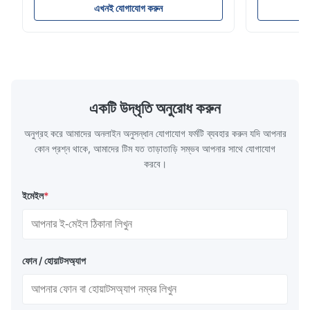
very good.
Technology specializes in manufacturing
solutions wi
এখনই যোগাযোগ করুন
high-precision chemically etched flow
instant quo
plates for plastic injection molding, die
for High-Pe
casting, and other industrial applications.
Industries 
Our flow plates offer superior flow control,
solutions po
exceptional durability, and precise channel
components
geometries that optimize material
(heat-resist
distribution in production processes. Flow
structural 
একটি উদ্ধৃতি অনুরোধ করুন
Plate Features Complex, Burr
(surgical to
অনুগ্রহ করে আমাদের অনলাইন অনুসন্ধান যোগাযোগ ফর্মটি ব্যবহার করুন যদি আপনার
কোন প্রশ্ন থাকে, আমাদের টিম যত তাড়াতাড়ি সম্ভব আপনার সাথে যোগাযোগ
করবে।
ইমেইল
*
ফোন / হোয়াটসঅ্যাপ