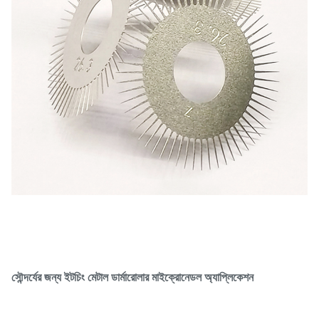
সৌন্দর্যের জন্য ইটচিং মেটাল ডার্মারোলার মাইক্রোনেডল অ্যাপ্লিকেশন