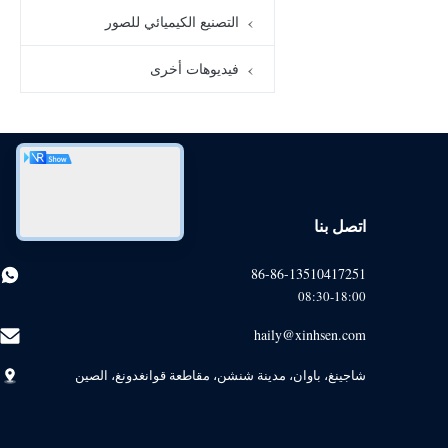
المكونات المعدنية
01:29
Photo Chemical Etching
التصنيع الكيميائي للصور
الخدمة المخصصة
حفر كيميائي صفيحة
فيديوهات أخرى
تدفق التيتانيوم
الألومنيوم
01:06
حفر التيتانيوم
اتصل بنا
86-86-13510417251
08:30-18:00
haily@xinhsen.com
شاجينغ، باوان، مدينة شنشن، مقاطعة قوانغدونغ، الصين