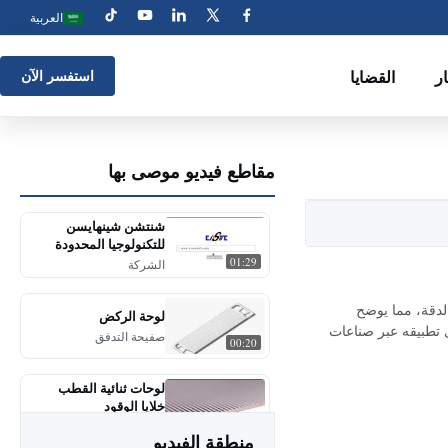
العربية
ار
القضايا
استفسر الآن
مقاطع فيديو موصى بها
شنتشن شينهايسن
للتكنولوجيا المحدودة
01:29
الشركة
لدقة، مما يوضح
لوحة الركض
ى تطبيقه عبر صناعات
صفيحة التدفق
00:20
لوحات ثنائية القطب
خلايا الوقود
00:32
فيديوهات أخرى
منطقة الفيديو