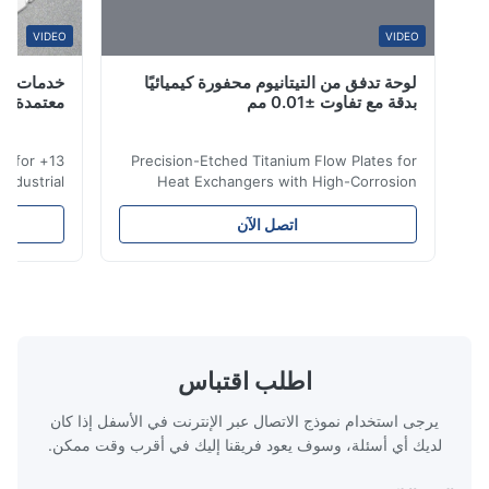
A*a
VIDEO
VIDEO
لوحة تدفق من التيتانيوم محفورة كيميائيًا
خدمات حفر التي
Dec 10.2025
بدقة مع تفاوت ±0.01 مم
معتمدة من قبل 
Pretty go
 etching for
Precision-Etched Titanium Flow Plates for
A*d
al & industrial
Heat Exchangers with High-Corrosion
ied , full-cycle
Resistance Flow Plate Overview Xinhaisen
lead times. Get
Technology specializes in manufacturing
Nov 27.2025
اتصل الآن
tching Services
high-precision chemically etched flow
The mesh is precise and the packaging is excelle
e Applications
plates for plastic injection molding, die
itanium etching
casting, and other industrial applications.
ission-critical
Our flow plates offer superior flow control,
ace & Defense
exceptional durability, and precise channel
ts, lightweight
geometries that optimize material
edical Devices
distribution in production processes. Flow
اطلب اقتباس
-grade titanium
Plate Features Complex, Burr
يرجى استخدام نموذج الاتصال عبر الإنترنت في الأسفل إذا كان
لديك أي أسئلة، وسوف يعود فريقنا إليك في أقرب وقت ممكن.