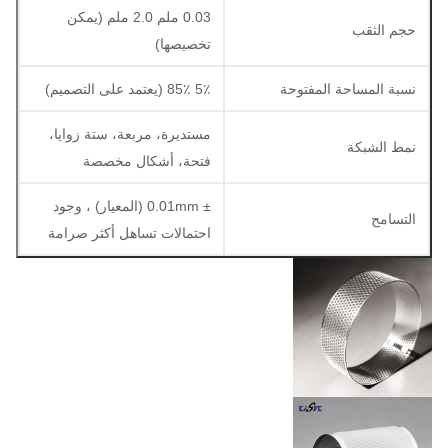
0.03 ملم 2.0 ملم (يمكن
حجم الثقب
تخصيصها)
نسبة المساحة المفتوحة
5٪ 85٪ (يعتمد على التصميم)
مستديرة، مربعة، ستة زوايا،
نمط الشبكة
فتحة، أشكال مخصصة
± 0.01mm (المعيار) ، وجود
التسامح
احتمالات تساهل أكثر صرامة