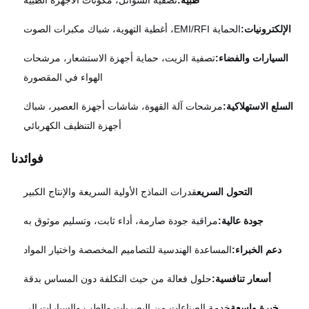
إلكترونيات:
الحماية EMI/RFI، أغطية التهوية، شباك مكبرات الصوت
لسيارات والفضاء:
تصفية الزيت، حماية أجهزة الاستشعار، مرشحات
الهواء في المقصورة
سلع الاستهلاكية:
مرشحات آلة القهوة، شاشات أجهزة العصير، شباك
أجهزة التنظيف الكهربائي
فوائدنا
التحول السريع
قدرات النماذج الأولية السريعة والإنتاج الكبير
جودة عالية:
مراقبة جودة صارمة، أداء ثابت، وتسليم موثوق به
دعم الخبراء:
المساعدة الهندسية للتصاميم المخصصة واختيار المواد
أسعار تنافسية:
حلول فعالة من حيث التكلفة دون المساس بدقة
خبرة واسعة
خدمة الصناعات من البصريات والطب والسيارات إلى