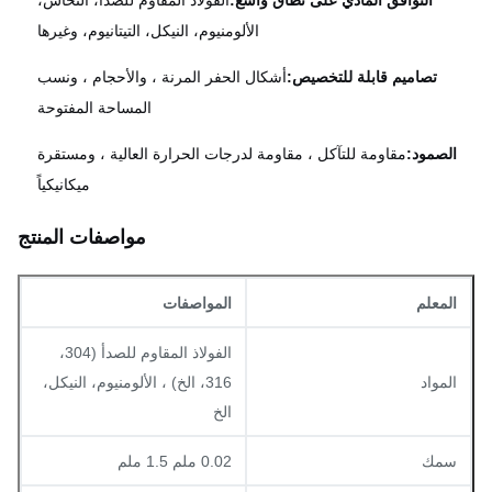
التوافق المادي على نطاق واسع:
الفولاذ المقاوم للصدأ، النحاس،
الألومنيوم، النيكل، التيتانيوم، وغيرها
تصاميم قابلة للتخصيص:
أشكال الحفر المرنة ، والأحجام ، ونسب
المساحة المفتوحة
الصمود:
مقاومة للتآكل ، مقاومة لدرجات الحرارة العالية ، ومستقرة
ميكانيكياً
مواصفات المنتج
المعلم
المواصفات
الفولاذ المقاوم للصدأ (304،
المواد
316، الخ) ، الألومنيوم، النيكل،
الخ
سمك
0.02 ملم 1.5 ملم