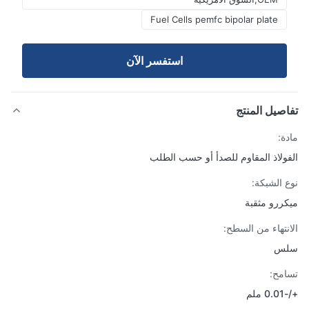
Fuel Cells pemfc bipolar plate
استفسر الآن
صيل المنتج
ة:
ولاذ المقاوم للصدأ أو حسب الطلب
 الشبكة:
ررو مثقبة
نتهاء من السطح:
س
مح:
لم