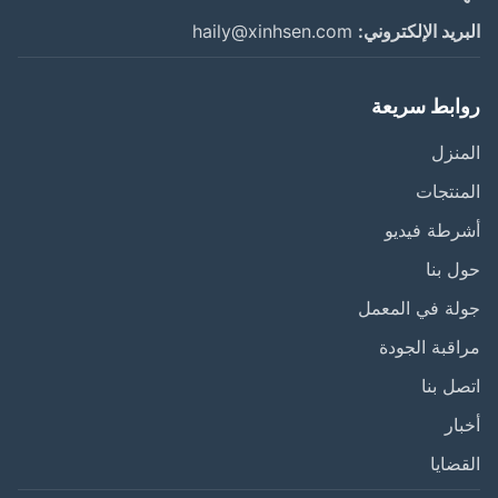
ريد الإلكتروني:
haily@xinhsen.com
ابط سريعة
نزل
نتجات
طة فيديو
 بنا
ة في المعمل
قبة الجودة
ل بنا
ار
ضايا