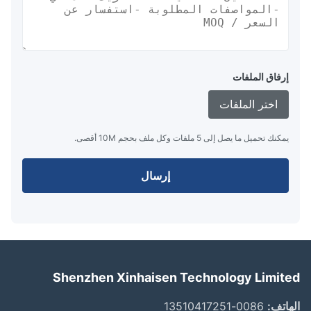
إرفاق الملفات
اختر الملفات
يمكنك تحميل ما يصل إلى 5 ملفات وكل ملف بحجم 10M أقصى.
إرسال
Shenzhen Xinhaisen Technology Limit
اتف:
0086-13510417251