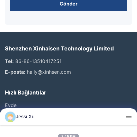
Gönder
Shenzhen Xinhaisen Technology Limited
Tel:
86-86-13510417251
E-posta:
haily@xinhsen.com
Hızlı Bağlantılar
Evde
Ürünler
Jessi Xu
VİDEOLAR
3:15 PM