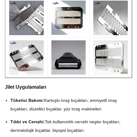
< 0,2 µm'ye ulaşılabilir
Kenar Keskinliği (Ra)
(işleme sonrası bağımlı)
Parlak, Mat veya ihtiyaca
Yüzey İşlemi
göre
Jilet Uygulamaları
Tüketici Bakımı:
Kartuşlu tıraş bıçakları, emniyetli tıraş
bıçakları, düzeltici bıçaklar, yüz tıraş makineleri.
Tıbbi ve Cerrahi:
Tek kullanımlık cerrahi neşter bıçakları,
dermatolojik bıçaklar, biyopsi bıçakları.