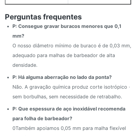
Flexibilidade do
Protótipo a > 500 000
volume
peças/mês
Perguntas frequentes
P: Consegue gravar buracos menores que 0,1
Fornecimento direto de
mm?
fornecimento de
Controle de materiais
energia ¥ rápido +
O nosso diâmetro mínimo de buraco é de 0,03 mm,
consistente
adequado para malhas de barbeador de alta
densidade.
Tamanho
Pode ser personalizado
P: Há alguma aberração no lado da ponta?
5-7 dias para as
Não. A gravação química produz corte isotrópico ∙
Tempo de execução
amostras, 7-15 dias
sem borbulhas, sem necessidade de retrabalho.
para a massa
P: Que espessura de aço inoxidável recomenda
para folha de barbeador?
0Também apoiamos 0,05 mm para malha flexível