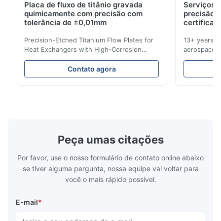
Placa de fluxo de titânio gravada
Serviços d
Dec 11.2025
quimicamente com precisão com
precisão 
Good.The product is precise and the packaging is excellent.
tolerância de ±0,01mm
certificad
Precision-Etched Titanium Flow Plates for
13+ years ex
Aaron
Heat Exchangers with High-Corrosion
aerospace, m
A
Resistance Flow Plate Overview Xinhaisen
applications.
Technology specializes in manufacturing
solutions wi
Dec 10.2025
Contato agora
high-precision chemically etched flow
instant quo
Good comunication, fullfilled as expected. Fully satisfied.
plates for plastic injection molding, die
for High-Pe
casting, and other industrial applications.
Industries 
Our flow plates offer superior flow control,
solutions po
exceptional durability, and precise channel
components
geometries that optimize material
(heat-resist
distribution in production processes. Flow
structural 
Peça umas citações
Plate Features Complex, Burr
(surgical to
Por favor, use o nosso formulário de contato online abaixo
se tiver alguma pergunta, nossa equipe vai voltar para
você o mais rápido possível.
E-mail
*