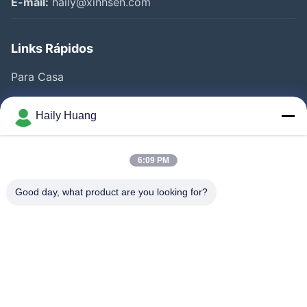
E-mail:
haily@xinhsen.com
Links Rápidos
Para Casa
Produtos
Haily Huang
Vídeos
Quem Somos
6:09 PM
Fábrica
Good day, what product are you looking for?
Controle De Qualidade
Fale Conosco
Notícias
Casos