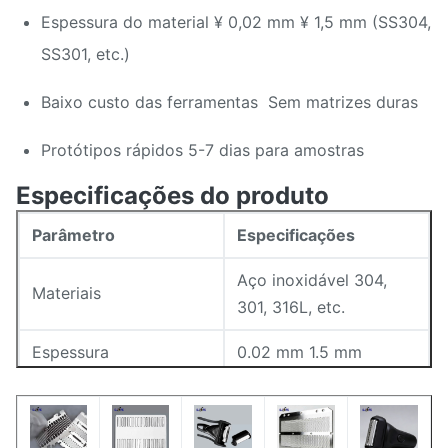
Espessura do material ¥ 0,02 mm ¥ 1,5 mm (SS304,
SS301, etc.)
Baixo custo das ferramentas ️ Sem matrizes duras
Protótipos rápidos 5-7 dias para amostras
Especificações do produto
Parâmetro
Especificações
Aço inoxidável 304,
Materiais
301, 316L, etc.
Espessura
0.02 mm 1.5 mm
Largura da linha (min)
0.015 mm
Altura da abóbora
< 0,005 mm