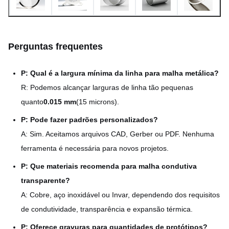
de produção flexível
Protótipos aceites; pedidos
Pequenos a grandes
Perguntas frequentes
em grande volume bem-
volumes
vindos
P: Qual é a largura mínima da linha para malha metálica?
Fornecimento interno de
R: Podemos alcançar larguras de linha tão pequenas
Perito em matéria de
matérias-primas de alta
quanto
0.015 mm
(15 microns).
materiais
qualidade
P: Pode fazer padrões personalizados?
Uniformidade ±0,01 mm,
A: Sim. Aceitamos arquivos CAD, Gerber ou PDF. Nenhuma
Garantia da qualidade
controlo dimensional
ferramenta é necessária para novos projetos.
rigoroso
P: Que materiais recomenda para malha condutiva
transparente?
Serviços de óptica,
A: Cobre, aço inoxidável ou Invar, dependendo dos requisitos
acústica, médica,
Experiência na indústria
de condutividade, transparência e expansão térmica.
automotiva e electrónica de
consumo
P: Oferece gravuras para quantidades de protótipos?