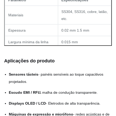
Parâmetro
Especificações
SS304, SS316, cobre, latão,
Materiais
etc.
Espessura
0.02 mm 1.5 mm
Largura mínima da linha
0.015 mm
Abertura mínima (buraco)
00,03 mm
Aplicações do produto
Tolerância
±0,01 mm (típico)
Sensores tácteis
- painéis sensíveis ao toque capacitivos
1800 mm × 650 mm
Tamanho máximo do painel
projetados.
(personalizável)
Escudo EMI / RFI
∆ malha de condução transparente.
Desenhos CAD quadrados,
Tipos de padrão
hexagonais e
Displays OLED / LCD
- Eletrodos de alta transparência.
personalizados
Máquinas de expressão e micrófono
- redes acústicas e de