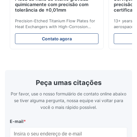
quimicamente com precisão com
precisão 
Pretty good.
tolerância de ±0,01mm
certificad
Precision-Etched Titanium Flow Plates for
13+ years ex
A*d
Heat Exchangers with High-Corrosion
aerospace, m
A
Resistance Flow Plate Overview Xinhaisen
applications.
Technology specializes in manufacturing
solutions wi
Nov 27.2025
Contato agora
high-precision chemically etched flow
instant quo
The mesh is precise and the packaging is excellent.
plates for plastic injection molding, die
for High-Pe
casting, and other industrial applications.
Industries 
Our flow plates offer superior flow control,
solutions po
exceptional durability, and precise channel
components
geometries that optimize material
(heat-resist
distribution in production processes. Flow
structural 
Peça umas citações
Plate Features Complex, Burr
(surgical to
Por favor, use o nosso formulário de contato online abaixo
se tiver alguma pergunta, nossa equipe vai voltar para
você o mais rápido possível.
E-mail
*