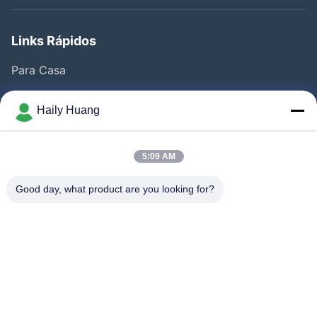
Links Rápidos
Para Casa
Produtos
Haily Huang
Vídeos
Quem Somos
5:09 AM
Fábrica
Good day, what product are you looking for?
Controle De Qualidade
Fale Conosco
Notícias
Casos
Segue-Nos.