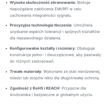
Wysoka skuteczność ekranowania:
Blokuje
niepożądane zakłócenia EMI/RFI w celu
Tolerancja:
±0,02 mm
zachowania integralności sygnału.
Metoda
Szybkie tłoczenie i
Precyzyjna technologia tłoczenia:
Umożliwia
produkcji:
formowanie
uzyskanie wąskich tolerancji i spójnych kształtów
dla niezawodnego działania.
Konfigurowalne kształty i rozmiary:
Obsługuje
konstrukcje jedno- i dwuczęściowe, aby pasowały
do różnych zastosowań.
Trwałe materiały:
Wykonane ze stali nierdzewnej,
miedzi lub stopów niklu dla długotrwałej ochrony.
Zgodność z RoHS i REACH:
Przyjazne dla
środowiska i bezpieczne w globalnym użyciu.