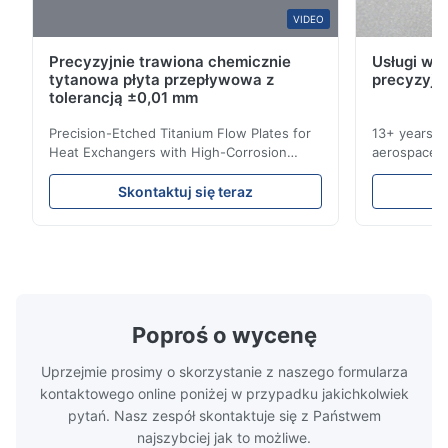
VIDEO
Precyzyjnie trawiona chemicznie
Usługi wyt
tytanowa płyta przepływowa z
precyzyjn
tolerancją ±0,01 mm
Precision-Etched Titanium Flow Plates for
13+ years ex
Heat Exchangers with High-Corrosion
aerospace, m
Resistance Flow Plate Overview Xinhaisen
applications.
Technology specializes in manufacturing
solutions wi
Skontaktuj się teraz
high-precision chemically etched flow
instant quo
plates for plastic injection molding, die
for High-Pe
casting, and other industrial applications.
Industries 
Our flow plates offer superior flow control,
solutions po
exceptional durability, and precise channel
components
geometries that optimize material
(heat-resist
distribution in production processes. Flow
structural 
Poproś o wycenę
Plate Features Complex, Burr
(surgical to
Uprzejmie prosimy o skorzystanie z naszego formularza
kontaktowego online poniżej w przypadku jakichkolwiek
pytań. Nasz zespół skontaktuje się z Państwem
najszybciej jak to możliwe.