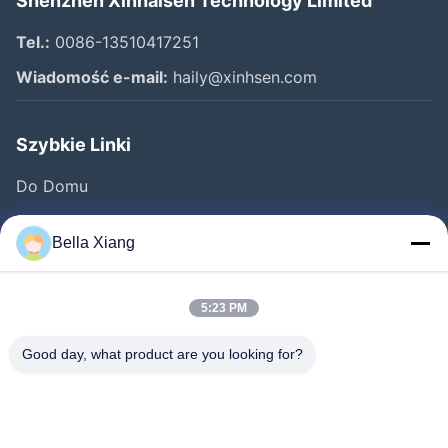
Shenzhen Xinhaisen Technology Limited
Tel.:
0086-13510417251
Wiadomość e-mail:
haily@xinhsen.com
Szybkie Linki
Do Domu
Produkty
Bella Xiang
Filmy
O Nas
5:23 PM
Wycieczka Po Fabryce
Good day, what product are you looking for?
Kontrola Jakości
Skontaktuj Się Z Nami
Nowości