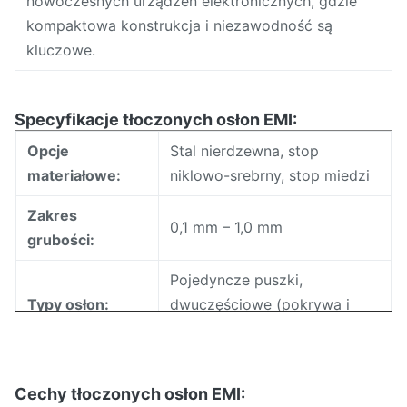
nowoczesnych urządzeń elektronicznych, gdzie
kompaktowa konstrukcja i niezawodność są
kluczowe.
Specyfikacje tłoczonych osłon EMI:
Opcje
Stal nierdzewna, stop
materiałowe:
niklowo-srebrny, stop miedzi
Zakres
0,1 mm – 1,0 mm
grubości:
Pojedyncze puszki,
Typy osłon:
dwuczęściowe (pokrywa i
rama), wentylowane lub pełne
Wykończenie
Cynowanie, niklowanie,
powierzchni:
Cechy tłoczonych osłon EMI:
srebrzenie (opcjonalnie)