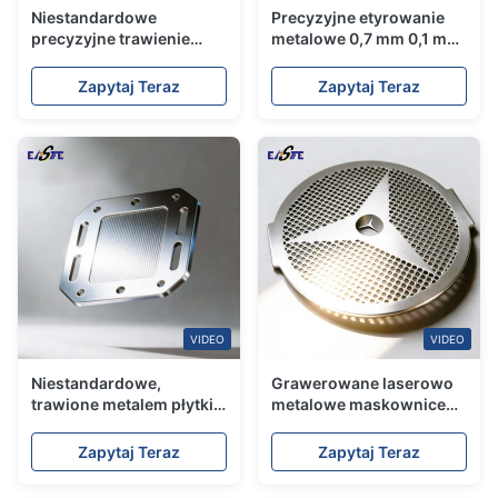
Niestandardowe
Precyzyjne etyrowanie
precyzyjne trawienie
metalowe 0,7 mm 0,1 mm
metali od 0,5 mm do 2
grubość płyty
mm metalowe płytki
dwubiegunowe z
Zapytaj Teraz
Zapytaj Teraz
bipolarne do ogniw
ogniwami paliwowymi
paliwowych PEM
VIDEO
VIDEO
Niestandardowe,
Grawerowane laserowo
trawione metalem płytki
metalowe maskownice
bipolarne o
głośników do poprawy
zaawansowanej
dźwięku w motoryzacji o
Zapytaj Teraz
Zapytaj Teraz
odporności na korozję,
doskonałej wydajności
przeznaczone na rynek
akustycznej