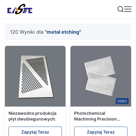
120 Wyniki dla
"metal etching"
VIDEO
Niezawodna produkcja
Photochemical
płyt dwubiegunowych.
Machining Precision
Metal Etching Service
with Thickness down to
Zapytaj Teraz
Zapytaj Teraz