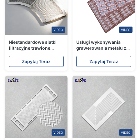
VIDEO
VIDEO
Niestandardowe siatki
Usługi wykonywania
filtracyjne trawione
grawerowania metalu z
metalem z szybką
rolki do rolki dla
produkcją dla pilnych
precyzyjnych części ze
Zapytaj Teraz
Zapytaj Teraz
zamówień masowych
stali nierdzewnej
VIDEO
VIDEO