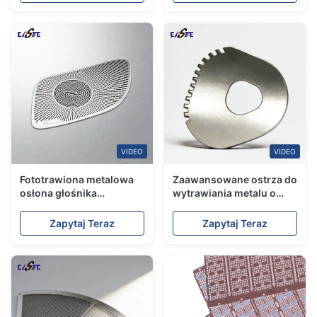
0.02mm
VIDEO
VIDEO
Fototrawiona metalowa
Zaawansowane ostrza do
osłona głośnika
wytrawiania metalu o
samochodowego,
ultraprecyzyjnej
precyzyjna usługa
wydajności do
Zapytaj Teraz
Zapytaj Teraz
trawienia metalu do
wymagających
maskownic głośników
zastosowań na rynku
brytyjskim