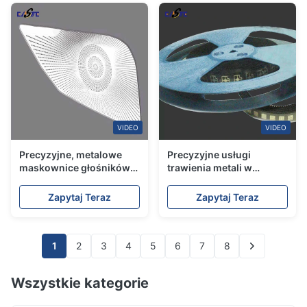
japoński
VIDEO
VIDEO
Precyzyjne, metalowe
Precyzyjne usługi
maskownice głośników
trawienia metali w
samochodowych do
technologii roll-to-roll
przemysłu
dla zamówień
Zapytaj Teraz
Zapytaj Teraz
motoryzacyjnego
wielkoseryjnych
1
2
3
4
5
6
7
8
Wszystkie kategorie