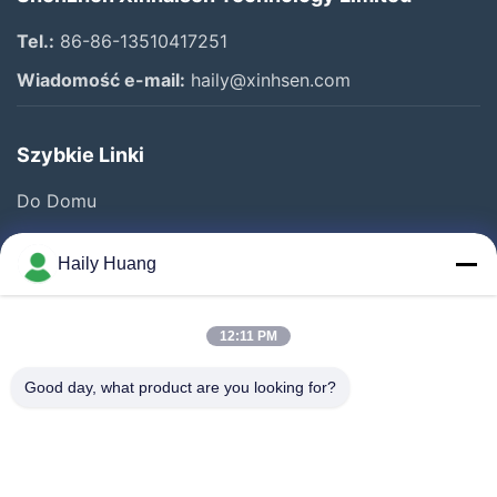
Tel.:
86-86-13510417251
Wiadomość e-mail:
haily@xinhsen.com
Szybkie Linki
Do Domu
Produkty
Haily Huang
Filmy
O Nas
12:11 PM
Wycieczka Po Fabryce
Good day, what product are you looking for?
Kontrola Jakości
Skontaktuj Się Z Nami
Nowości