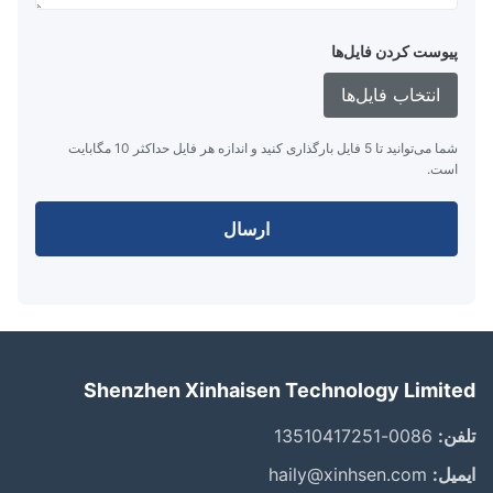
پیوست کردن فایل‌ها
انتخاب فایل‌ها
شما می‌توانید تا 5 فایل بارگذاری کنید و اندازه هر فایل حداکثر 10 مگابایت
است.
ارسال
Shenzhen Xinhaisen Technology Limit
ن:
0086-13510417251
یل:
haily@xinhsen.com