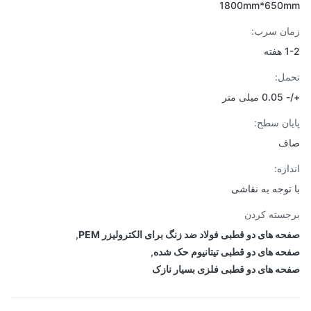
1800mm*650
ن سرب:
ته
ل:
ی متر
ان سطح:
ف
زه:
توجه به نقاشی
سته کردن
ه های دو قطبی فولاد ضد زنگ برای الکترولیزر PEM
,
ه های دو قطبی تیتانیوم حک شده
,
ه های دو قطبی فلزی بسیار نازک