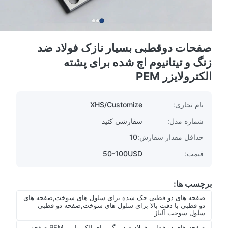
صفحات دوقطبی بسیار نازک فولاد ضد
زنگ و تیتانیوم اچ شده برای پشته
الکترولایزر PEM
نام تجاری:
XHS/Customize
شماره مدل:
سفارشی کنید
حداقل مقدار سفارش:
10
قیمت:
50-100USD
برچسب ها:
صفحه های دو قطبی حک شده برای سلول های سوخت,صفحه های
دو قطبی با دقت بالا برای سلول های سوخت,صفحه دو قطبی
سلول سوخت آلیاژ
صفحه های دو قطبی فولاد ضد زنگ برای الکترولیزر PEM,صفحه