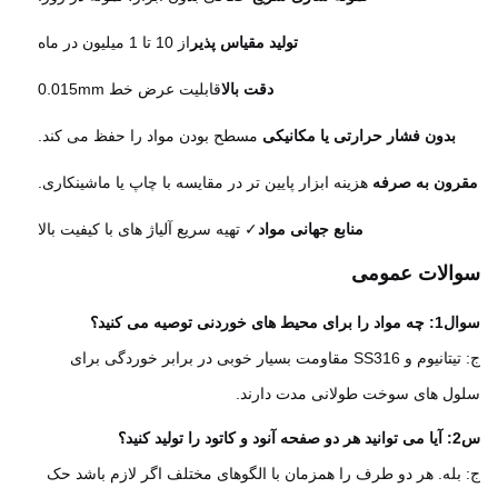
تولید مقیاس پذیر
از 10 تا 1 ميليون در ماه
دقت بالا
قابلیت عرض خط 0.015mm
بدون فشار حرارتی یا مکانیکی
️ مسطح بودن مواد را حفظ می کند.
رون به صرفه
️ هزینه ابزار پایین تر در مقایسه با چاپ یا ماشینکاری.
منابع جهانی مواد
✓ تهیه سریع آلیاژ های با کیفیت بالا
الات عمومی
ط های خوردنی توصیه می کنید؟
ج: تیتانیوم و SS316 مقاومت بسیار خوبی در برابر خوردگی برای
ل های سوخت طولانی مدت دارند.
ید؟
بله. هر دو طرف را همزمان با الگوهای مختلف اگر لازم باشد حک