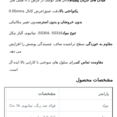
میدان های جریان پیچیده
کانال های کوچک از عرض 0.1 میلی متر.
یکنواختی بالا
دقت عمق/عرض کانال ±0.05mm
بدون خروشان و بدون استرس
بدون تغییر مکانیکی
تنوع مواد
SS304، SS316، تیتانیوم، آلیاژ نیکل
وم به خوردگی
️ سطح تراشیده صاف، چسبندگی پوشش را افزایش
می دهد.
مقاومت تماس کم
برای سلول های سوختی با کارایی بالا ایده آل
است.
خصات محصول
مشخصات
پارامتر
مواد
فولاد ضد زنگ، تیتانیوم، Cu، Ni