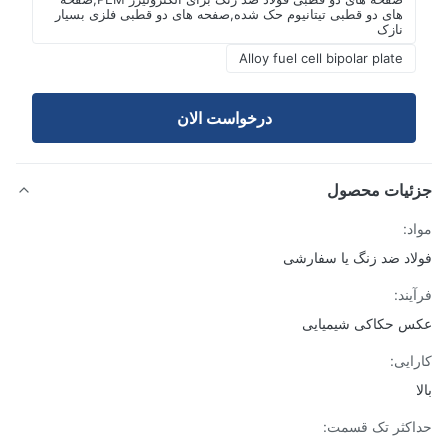
های دو قطبی تیتانیوم حک شده,صفحه های دو قطبی فلزی بسیار
نازک
Alloy fuel cell bipolar plate
درخواست الان
ئیات محصول
د:
اد ضد زنگ یا سفارشی
یند:
 حکاکی شیمیایی
ایی:
کثر تک قسمت: