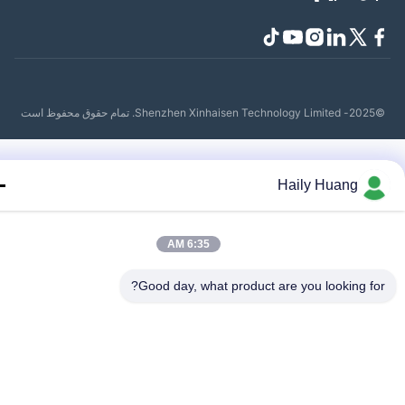
حفوظ است
Haily Huang
6:35 AM
Good day, what product are you looking fo