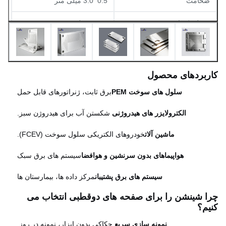
ضخامت
0.5 ️ 3.0 میلی متر
تحمل یکنواخت
±0.05 میلی متر
حداکثر اندازه صفحه
۱۸۰۰ × ۶۵۰ میلی متر
ارتفاع برر
هیچکدام (طریقه حکاکی)
ربردهای محصول
الگوی میدان جریان
موازی، نوع پین یا سفارشی
سلول های سوخت PEM
برق ثابت، ژنراتورهای قابل حمل
الکترولایزر های هیدروژنی
️ شکستن آب برای هیدروژن سبز.
ماشین آلات
خودروهای الکتریکی سلول سوخت (FCEV).
هواپیماهای بدون سرنشین و هوافضا
سیستم های برق سبک
سیستم های برق پشتیبان
مرکز داده ها، بیمارستان ها
ا شینشن را برای صفحه های دوقطبی انتخاب می
یم؟
نمونه سازی سریع
️ حکاکی بدون ابزار، نمونه در روز.