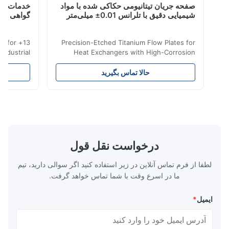
صفحه جریان تیتانیومی حکاکی شده با مواد
خدمات صیقل تی
Nov 6.2025
شیمیایی دقیق با تلرانس 0.01± میلی‌متر
گواهی شده ایز
Excell
 etching for
Precision-Etched Titanium Flow Plates for
al & industrial
Heat Exchangers with High-Corrosion
ied , full-cycle
Resistance Flow Plate Overview Xinhaisen
lead times. Get
Technology specializes in manufacturing
حالا تماس بگیرید
ح
tching Services
high-precision chemically etched flow
e Applications
plates for plastic injection molding, die
itanium etching
casting, and other industrial applications.
ission-critical
Our flow plates offer superior flow control,
ace & Defense
exceptional durability, and precise channel
ts, lightweight
geometries that optimize material
edical Devices
distribution in production processes. Flow
درخواست نقل قول
-grade titanium
Plate Features Complex, Burr
لطفا از فرم تماس آنلاین در زیر استفاده کنید اگر سوالی دارید، تیم
ما در اسرع وقت با شما تماس خواهد گرفت.
ایمیل
*