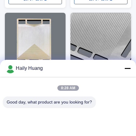
び精密金属部品を製造していま
精度、および安定した品質を保
す。バリのないエッジと厳しい
証します。ステンレス鋼やその
公差を備えたステンレス鋼、
他の金属材料で利用できる当社
銅、真鍮、ニッケルの材料が利
の美容針は、さまざまな分野で
用可能です
広く使用されています。
Haily Huang
VIDEO
VIDEO
水素燃料電池と電解器のた
プリント回路熱交換器
めの精密エッチドバイポー
（PCHE）ケミカルエッチ
8:28 AM
ラープレート
ングプレート製造業者
Xinhaisen は、PEM 燃料電池およ
精密な化学エッチングによって
び水素電解装置用のカスタム精
製造されたカスタム プリント回
Good day, what product are you looking for?
密エッチングバイポーラ プレー
路熱交換器 (PCHE) プレート。
トを製造しています。当社は、
高精度のマイクロチャネル パタ
お問い合わせ
お問い合わせ
燃料電池スタック用途向けに、
ーン、バリのない表面、水素、
微細な流れ場パターン、高い寸
LNG、航空宇宙、エネルギー、
法精度、バリのないエッジを備
産業用熱交換器用途向けの優れ
えたステンレス鋼、チタン、ニ
た一貫性。