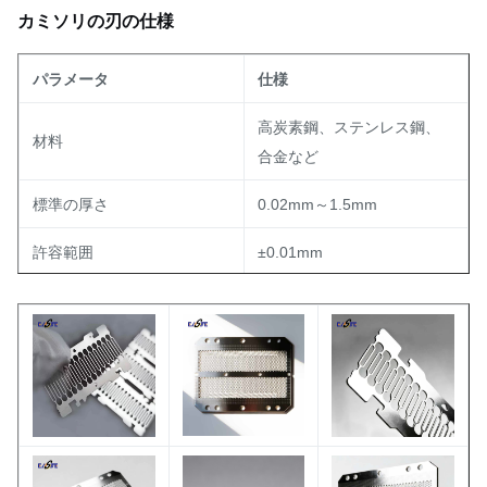
カミソリの刃の仕様
パラメータ
仕様
高炭素鋼、ステンレス鋼、
材料
合金など
標準の厚さ
0.02mm～1.5mm
許容範囲
±0.01mm
< 0.2 µm を達成可能 (後処理
エッジシャープネス(Ra)
に依存)
明るい、マット、または要
表面仕上げ
件に応じて