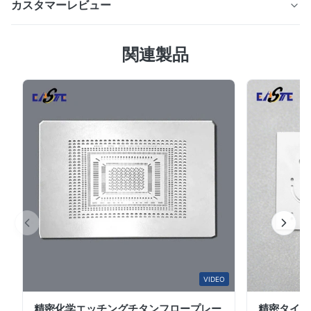
カスタマーレビュー
グによって製造された、精密エッチングされたカミソリの
刃。 OEM カスタム サイズ、非常に鋭いエッジ、バリの
4.7
ない仕上げ、高い寸法精度。
関連製品
最近の50件のレビューに基づいて
5
67%
4
33%
3
0
2
0
1
0
L*i
L
Jan 23.2026
Very precision.
W*r
VIDEO
W
精密化学エッチングチタンフロープレー
精密タイタ
Dec 11.2025