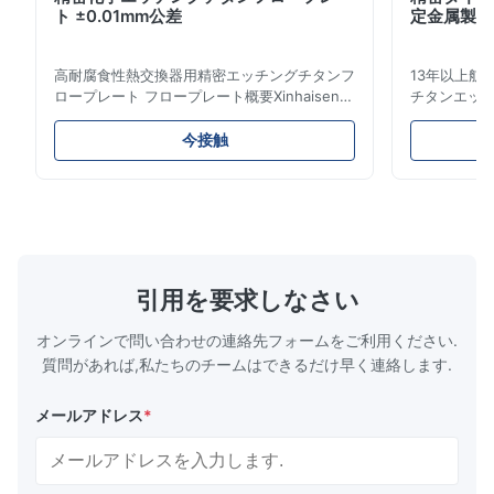
ト ±0.01mm公差
定金属製造
Good.The product is precise and the packaging is excellent.
高耐腐食性熱交換器用精密エッチングチタンフ
13年以上航
Aaron
ロープレート フロープレート概要Xinhaisen
チタンエッチ
A
Technologyは、プラスチック射出成形、ダイ
得済み競争
カスト、その他の産業用途向けの高精度化学エ
クルソリュ
Dec 10.2025
今接触
ッチングフロープレートの製造を専門としてい
高性能用途向
Good comunication, fullfilled as expected. Fully satisfied.
ます。当社のフロープレートは、優れた流量制
象産業 当社
御、卓越した耐久性、および生産プロセスにお
ンは、ミッ
ける材料分布を最適化する精密なチャネルジオ
トに電力を供
メトリを提供します。 フロープレートの特徴
熱エンジン部
複雑でバリのないチャネル:エッチングによ
（手術器具
り、機械的応力やバリのない滑らかで精密なマ
シュ） エレ
引用を要求しなさい
イクロチャネルが生成され、最適な流体フロー
精密コネクタ
とシーリングが保証されます。 比類なき設計
燃料電池プ
オンラインで問い合わせの連絡先フォームをご利用ください.
の自由度:高コストやリードタイムのか...
ト） チタンエ
質問があれば,私たちのチームはできるだけ早く連絡します.
メールアドレス
*