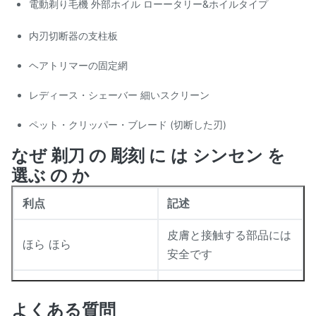
き
電動剃り毛機 外部ホイル ローータリー&ホイルタイプ
内刃切断器の支柱板
ヘアトリマーの固定網
レディース・シェーバー 細いスクリーン
ペット・クリッパー・ブレード (切断した刃)
なぜ 剃刀 の 彫刻 に は シンセン を
選ぶ の か
利点
記述
皮膚と接触する部品には
ほら ほら
安全です
プロトタイプ > 500K
容量の柔軟性
pcs/月
よくある質問