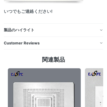
いつでもご連絡ください!
製品のハイライト
オーダーメイドエッチドステンレス鋼剃刀刃 掘削のない&
Customer Reviews
マイクロピッチ OEM工場で利用可能 製品概要 シンハイ
ゼン・テクノロジー (Xinhaisen Technology) は,剃り紙,
4.7
関連製品
網膜,内部の刃の保持器,電気剃り刀の支架プレートを含む
Based on 50 reviews recently
高精度化学的に刻まれた剃り刀部品を専門としています.
5
67%
光化学エッチングを用いてローターやホイールシェーバー
4
33%
のシステムに最適です ローター・シェーバーは 採掘 方法
3
0
2
0
剃刀刃の化学エッチング (写真エッチング) プロセス: 材料
1
0
の清掃 ステンレス鋼のホイールが脱脂されます. ラミネー
ション 乾燥フィルム光抵抗が適用されます. 曝露 紫外線
はツールパターンを転送す...
David