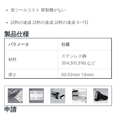
低ツールコスト 硬製機がない
試料の速成 試料の速成 試料の速成 5~7日
製品仕様
パラメータ
仕様
ステンレス鋼
材料
304,301,316Lなど
厚さ
00.02mm 1.5mm
線幅 (分)
0.015mm
穴の高さ
<0.005mm
申請
マット / 必要に応じて磨
表面仕上げ