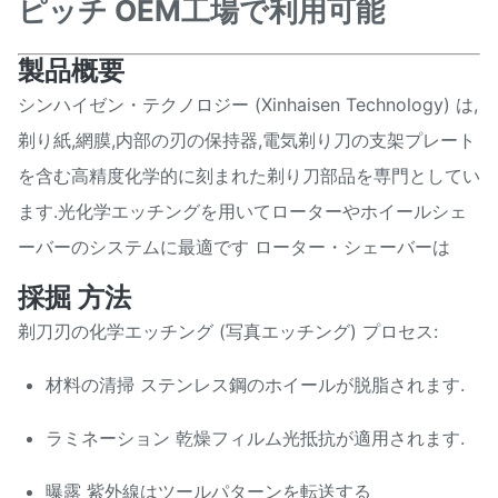
ピッチ OEM工場で利用可能
製品概要
シンハイゼン・テクノロジー (Xinhaisen Technology) は,
剃り紙,網膜,内部の刃の保持器,電気剃り刀の支架プレート
を含む高精度化学的に刻まれた剃り刀部品を専門としてい
ます.光化学エッチングを用いてローターやホイールシェ
ーバーのシステムに最適です ローター・シェーバーは
採掘 方法
剃刀刃の化学エッチング (写真エッチング) プロセス:
材料の清掃 ステンレス鋼のホイールが脱脂されます.
ラミネーション 乾燥フィルム光抵抗が適用されます.
曝露 紫外線はツールパターンを転送する