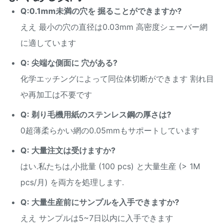
Q:0.1mm未満の穴を 掘ることができますか?
材料管理
直接調達 迅速 +一貫性
ええ 最小の穴の直径は0.03mm 高密度シェーバー網
サイズ
カスタマイズできる
に適しています
試料には5~7日,質量には
Q: 尖端な側面に 穴がある?
リードタイム
7~15日
化学エッチングによって同位体切断ができます 割れ目
や再加工は不要です
Q: 剃り毛機用紙のステンレス鋼の厚さは?
0超薄柔らかい網の0.05mmもサポートしています
Q: 大量注文は受けますか?
はい.私たちは,小批量 (100 pcs) と大量生産 (> 1M
pcs/月) を両方を処理します.
Q: 大量生産前にサンプルを入手できますか?
ええ サンプルは5~7日以内に入手できます