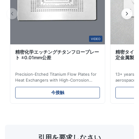
D
Jan 26.2026
The product is ultra-precision.
W*r
VIDEO
W
精密化学エッチングチタンフロープレー
精密タイタ
Dec 11.2025
ト ±0.01mm公差
定金属製造
Good.The product is precise and the packaging is excellent.
Precision-Etched Titanium Flow Plates for
13+ years ex
Aaron
Heat Exchangers with High-Corrosion
aerospace, m
A
Resistance Flow Plate Overview Xinhaisen
applications.
Technology specializes in manufacturing
solutions wi
Dec 10.2025
今接触
high-precision chemically etched flow
instant quo
Good comunication, fullfilled as expected. Fully satisfied.
plates for plastic injection molding, die
for High-Pe
casting, and other industrial applications.
Industries 
Our flow plates offer superior flow control,
solutions po
exceptional durability, and precise channel
components
geometries that optimize material
(heat-resist
distribution in production processes. Flow
structural 
引用を要求しなさい