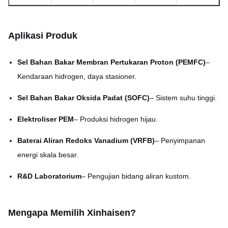
≤ 0,05 mm (tergantung
Kerataan
ukuran)
Aplikasi Produk
Ukuran Pelat Maks
1800 mm × 650 mm
Sel Bahan Bakar Membran Pertukaran Proton (PEMFC)
–
3–7 hari untuk sampel; 7–
Kendaraan hidrogen, daya stasioner.
Waktu Pimpin
15 hari untuk produksi
massal
Sel Bahan Bakar Oksida Padat (SOFC)
– Sistem suhu tinggi.
Elektroliser PEM
– Produksi hidrogen hijau.
Baterai Aliran Redoks Vanadium (VRFB)
– Penyimpanan
energi skala besar.
R&D Laboratorium
– Pengujian bidang aliran kustom.
Mengapa Memilih Xinhaisen?