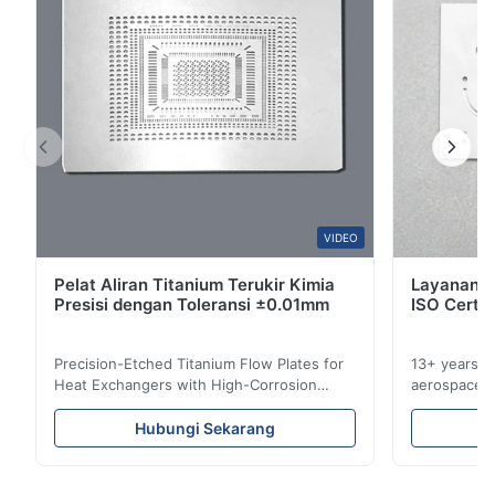
1
0
S*r
S
Jan 8.2026
Nice!!
W*y
VIDEO
W
Pelat Aliran Titanium Terukir Kimia
Layanan E
Nov 6.2025
Presisi dengan Toleransi ±0.01mm
ISO Certif
Excellent
Precision-Etched Titanium Flow Plates for
13+ years ex
Heat Exchangers with High-Corrosion
aerospace, m
Resistance Flow Plate Overview Xinhaisen
applications.
Technology specializes in manufacturing
solutions wi
Hubungi Sekarang
high-precision chemically etched flow
instant quo
plates for plastic injection molding, die
for High-Pe
casting, and other industrial applications.
Industries 