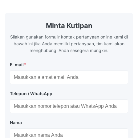
Our flow plates offer superior flow control,
solutions po
exceptional durability, and precise channel
components
geometries that optimize material
(heat-resist
distribution in production processes. Flow
structural 
Minta Kutipan
Plate Features Complex, Burr
(surgical to
Silakan gunakan formulir kontak pertanyaan online kami di
bawah ini jika Anda memiliki pertanyaan, tim kami akan
menghubungi Anda sesegera mungkin.
E-mail
*
Telepon / WhatsApp
Nama