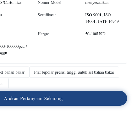
S/Customize
Nomor Model:
menyesuaikan
na
Sertifikasi:
ISO 9001, ISO
14001, IATF 16949
Harga:
50-100USD
000-100000pcd /
nggu
sel bahan bakar
Plat bipolar presisi tinggi untuk sel bahan bakar
kar
A
j
u
k
a
n
P
e
r
t
a
n
y
a
a
n
S
e
k
a
r
a
n
g