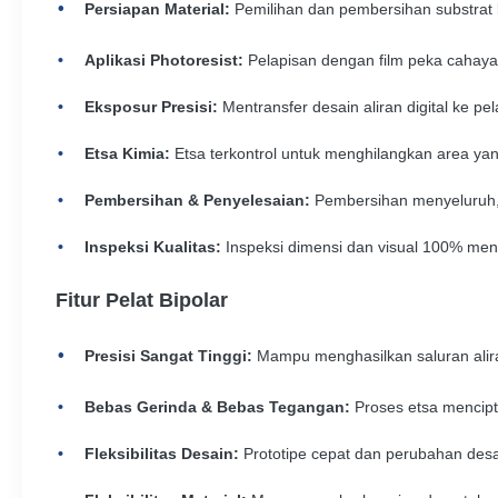
Persiapan Material:
Pemilihan dan pembersihan substrat l
Aplikasi Photoresist:
Pelapisan dengan film peka cahaya
Eksposur Presisi:
Mentransfer desain aliran digital ke p
Etsa Kimia:
Etsa terkontrol untuk menghilangkan area yang
Pembersihan & Penyelesaian:
Pembersihan menyeluruh, d
Inspeksi Kualitas:
Inspeksi dimensi dan visual 100% me
Fitur Pelat Bipolar
Presisi Sangat Tinggi:
Mampu menghasilkan saluran aliran
Bebas Gerinda & Bebas Tegangan:
Proses etsa mencipt
Fleksibilitas Desain:
Prototipe cepat dan perubahan desai