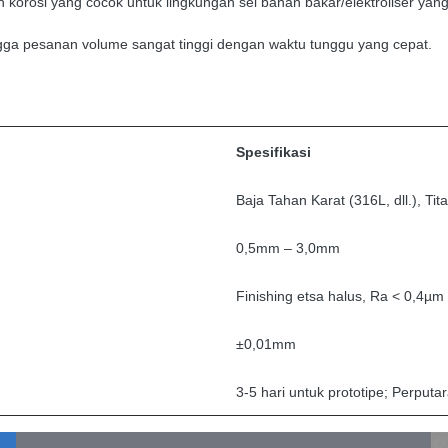
orosi yang cocok untuk lingkungan sel bahan bakar/elektroliser yang
ngga pesanan volume sangat tinggi dengan waktu tunggu yang cepat.
Spesifikasi
Baja Tahan Karat (316L, dll.), Tit
0,5mm – 3,0mm
Finishing etsa halus, Ra < 0,4µm 
±0,01mm
3-5 hari untuk prototipe; Perput