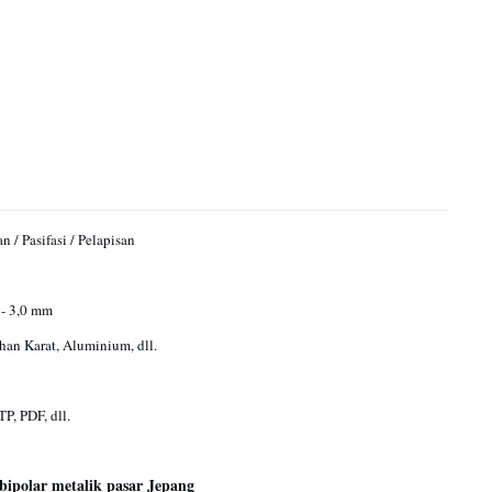
n / Pasifasi / Pelapisan
- 3,0 mm
han Karat, Aluminium, dll.
P, PDF, dll.
 bipolar metalik pasar Jepang