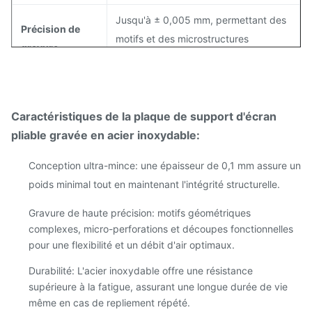
Jusqu'à ± 0,005 mm, permettant des
Précision de
motifs et des microstructures
gravure
complexes
Bords lisses et exempts de taches
Finition de
avec revêtement antireflet ou anti-
Caractéristiques de la plaque de support d'écran
surface
corrosion en option
pliable gravée en acier inoxydable:
Résistance à la
Conception ultra-mince: une épaisseur de 0,1 mm assure un
Performance stable de -50°C à 300°C
température
poids minimal tout en maintenant l'intégrité structurelle.
Smartphones pliables, technologies
Gravure de haute précision: motifs géométriques
portables, écrans OLED/LCD flexibles,
complexes, micro-perforations et découpes fonctionnelles
Applications
appareils médicaux, composants
pour une flexibilité et un débit d'air optimaux.
aérospatiaux
Durabilité: L'acier inoxydable offre une résistance
supérieure à la fatigue, assurant une longue durée de vie
même en cas de repliement répété.