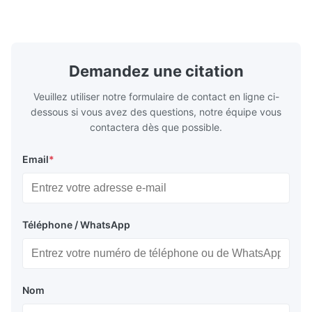
Jun 16.2025
casting, and other industrial applications.
Industries 
The surface quality of our speaker grill is good and the parts
Our flow plates offer superior flow control,
solutions po
exceptional durability, and precise channel
components
arrived on time, the product fully meets our requirements.
geometries that optimize material
(heat-resist
distribution in production processes. Flow
structural 
Demandez une citation
Plate Features Complex, Burr
(surgical to
Veuillez utiliser notre formulaire de contact en ligne ci-
dessous si vous avez des questions, notre équipe vous
contactera dès que possible.
Email
*
Téléphone / WhatsApp
Nom