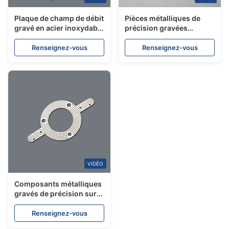
Plaque de champ de débit
Pièces métalliques de
gravé en acier inoxydable
précision gravées
316L 0,1 mm canal de
chimiquement en acier
débit fin pour
inoxydable fournisseur
Renseignez-vous
Renseignez-vous
électrolyseur PEM à pile à
OEM
combustible à hydrogène
VIDÉO
Composants métalliques
gravés de précision sur
mesure pour applications
industrielles
Renseignez-vous