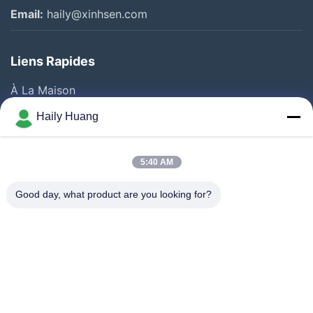
Email:
haily@xinhsen.com
Liens Rapides
À La Maison
Produits
Haily Huang
Vidéos
A Propos De Nous
5:40 AM
Visite D'usine
Good day, what product are you looking for?
Contrôle De La Qualité
Contact
Nouvelles
Les Affaires