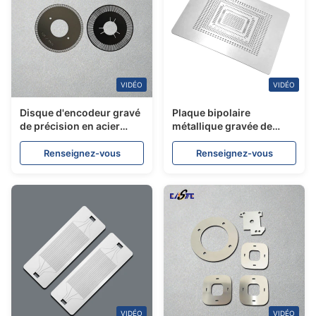
VIDÉO
VIDÉO
Disque d'encodeur gravé
Plaque bipolaire
de précision en acier
métallique gravée de
inoxydable pour
précision sur mesure,
encodeur rotatif optique
plaque de champ
Renseignez-vous
Renseignez-vous
d'écoulement en titane
316L pour pile à
combustible
électrolyseur PEM
VIDÉO
VIDÉO