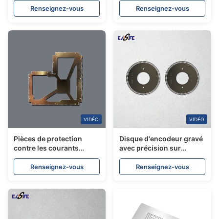
photo personnalisée
photo en acier
Renseignez-vous
Renseignez-vous
inoxydable sur mesure
VIDÉO
VIDÉO
Pièces de protection
Disque d'encodeur gravé
contre les courants
avec précision sur
électromagnétiques
mesure pour encodeurs
personnalisées
rotatifs optiques
Renseignez-vous
Renseignez-vous