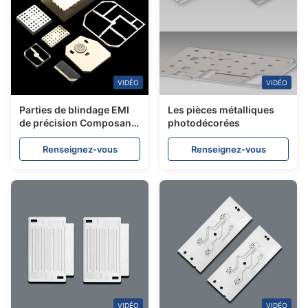
VIDÉO
VIDÉO
Parties de blindage EMI
Les pièces métalliques
de précision Composants
photodécorées
de blindage RF en acier
inoxydable
Renseignez-vous
Renseignez-vous
VIDÉO
VIDÉO