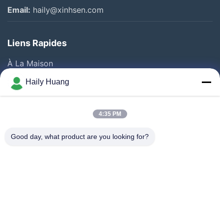
Email:
haily@xinhsen.com
Liens Rapides
À La Maison
Produits
Haily Huang
Vidéos
A Propos De Nous
4:35 PM
Visite D'usine
Good day, what product are you looking for?
Contrôle De La Qualité
Contact
Nouvelles
Les Affaires