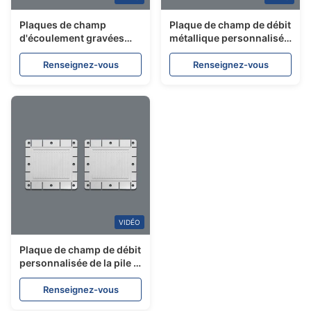
Plaques de champ
Plaque de champ de débit
d'écoulement gravées
métallique personnalisée
avec précision sur
pour électrolyseur PEM
mesure pour piles à
et pile de piles à
Renseignez-vous
Renseignez-vous
combustible et
combustible
électrolyseurs PEM
VIDÉO
Plaque de champ de débit
personnalisée de la pile à
combustible à hydrogène
en acier inoxydable gravé
Renseignez-vous
de précision