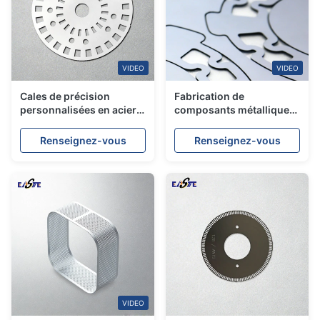
VIDEO
VIDEO
Cales de précision
Fabrication de
personnalisées en acier
composants métalliques
inoxydable photogravées
de précision sur mesure
pour applications
en PCM (Photo Chemical
Renseignez-vous
Renseignez-vous
industrielles
Machining)
VIDEO