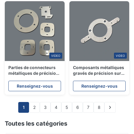
VIDEO
VIDEO
Parties de connecteurs
Composants métalliques
métalliques de précision
gravés de précision sur
sur mesure Composants
mesure pour applications
en acier inoxydable gravé
industrielles
Renseignez-vous
Renseignez-vous
chimiquement
1
2
3
4
5
6
7
8
Toutes les catégories