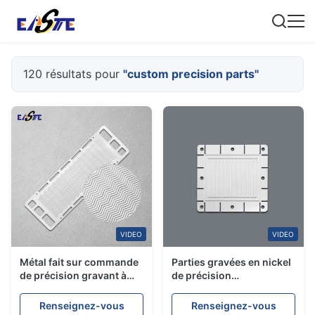
120 résultats pour
"custom precision parts"
VIDEO
VIDEO
Métal fait sur commande
Parties gravées en nickel
de précision gravant à
de précision
l'eau-forte les plats
personnalisées
bipolaires métalliques de
Renseignez-vous
Renseignez-vous