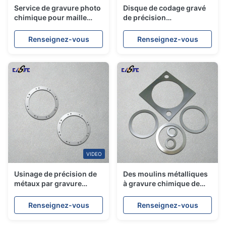
Service de gravure photo
Disque de codage gravé
chimique pour maille
de précision
photogravée en acier
personnalisé SUS304
inoxydable de précision
Disque de codage rotatif
Renseignez-vous
Renseignez-vous
personnalisée
de photo-chimique à
gravure métallique pour
capteur de contrôle de
mouvement
VIDEO
Usinage de précision de
Des moulins métalliques
métaux par gravure
à gravure chimique de
chimique Composants
précision personnalisés
métalliques précis Cales
Renseignez-vous
Renseignez-vous
métalliques ultra-minces