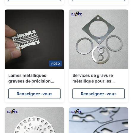
0.5mm à de 2mm pour les
piles à combustible de
PEM
VIDEO
Lames métalliques
Services de gravure
gravées de précision
métallique pour les
personnalisées, fabricant
châssis en acier
OEM de micro-usinage
inoxydable de précision
Renseignez-vous
Renseignez-vous
chimique
personnalisée de 0,01-1,5
mm