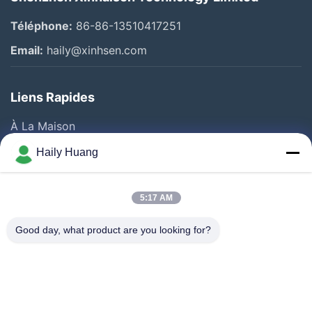
Téléphone:
86-86-13510417251
Email:
haily@xinhsen.com
Liens Rapides
À La Maison
Produits
Haily Huang
Vidéos
A Propos De Nous
5:17 AM
Visite D'usine
Good day, what product are you looking for?
Contrôle De La Qualité
Contact
Nouvelles