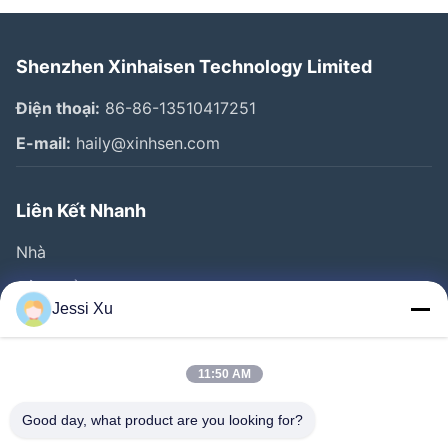
Shenzhen Xinhaisen Technology Limited
Điện thoại:
86-86-13510417251
E-mail:
haily@xinhsen.com
Liên Kết Nhanh
Nhà
Sản Phẩm
Jessi Xu
Video
Về Chúng Tôi
11:50 AM
Tham Quan Nhà Máy
Good day, what product are you looking for?
Kiểm Soát Chất Lượng