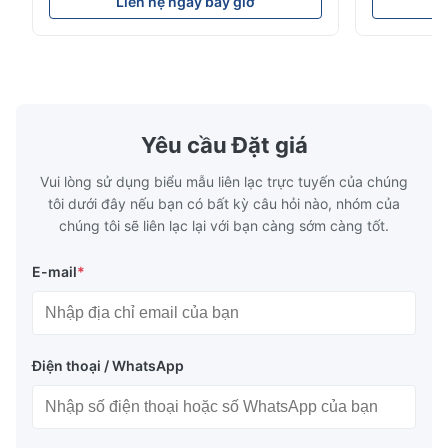
Liên hệ ngay bây giờ
L
high-precision chemically etched flow
instant quo
The mesh is precise and the packaging is excellent.
plates for plastic injection molding, die
for High-Pe
casting, and other industrial applications.
Industries 
Our flow plates offer superior flow control,
solutions po
exceptional durability, and precise channel
components
geometries that optimize material
(heat-resist
distribution in production processes. Flow
structural 
Yêu cầu Đặt giá
Plate Features Complex, Burr
(surgical to
Vui lòng sử dụng biểu mẫu liên lạc trực tuyến của chúng
tôi dưới đây nếu bạn có bất kỳ câu hỏi nào, nhóm của
chúng tôi sẽ liên lạc lại với bạn càng sớm càng tốt.
E-mail
*
Điện thoại / WhatsApp