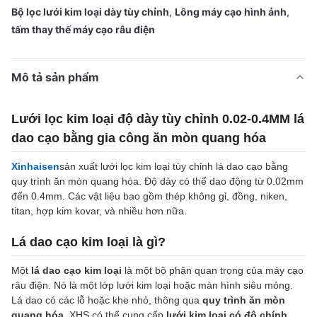
Bộ lọc lưới kim loại dày tùy chỉnh
,
Lông máy cạo hình ảnh
,
tấm thay thế máy cạo râu điện
Mô tả sản phẩm
Lưới lọc kim loại độ dày tùy chỉnh 0.02-0.4MM lá
dao cạo bằng gia công ăn mòn quang hóa
Xinhaisen
sản xuất lưới lọc kim loại tùy chỉnh lá dao cạo bằng
quy trình ăn mòn quang hóa. Độ dày có thể dao động từ 0.02mm
đến 0.4mm. Các vật liệu bao gồm thép không gỉ, đồng, niken,
titan, hợp kim kovar, và nhiều hơn nữa.
Lá dao cạo kim loại là gì?
Một
lá dao cạo kim loại
là một bộ phận quan trọng của máy cạo
râu điện. Nó là một lớp lưới kim loại hoặc màn hình siêu mỏng.
Lá dao có các lỗ hoặc khe nhỏ, thông qua
quy trình ăn mòn
quang hóa
, XHS có thể cung cấp
lưới kim loại có độ chính