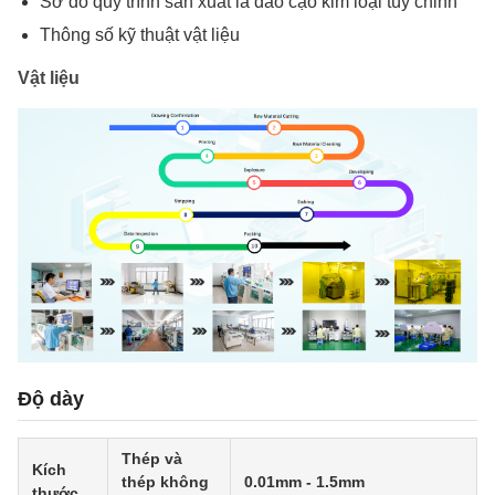
Sơ đồ quy trình sản xuất lá dao cạo kim loại tùy chỉnh
Thông số kỹ thuật vật liệu
Vật liệu
Độ dày
Thép và
Kích
thép không
0.01mm - 1.5mm
thước