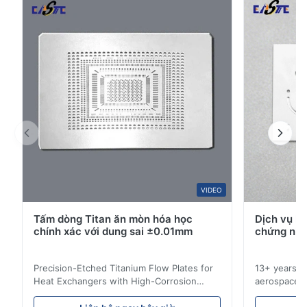
gỉ, đồng, niken, titan, hợp kim kovar, và nhi...
4
33%
3
0
2
0
1
0
A*a
A
Mar 10.2026
This product is really precise.
A*a
VIDEO
A
Tấm dòng Titan ăn mòn hóa học
Dịch vụ k
Dec 10.2025
chính xác với dung sai ±0.01mm
chứng nhậ
Pretty good.
Precision-Etched Titanium Flow Plates for
13+ years ex
A*d
Heat Exchangers with High-Corrosion
aerospace, m
A
Resistance Flow Plate Overview Xinhaisen
applications.
Technology specializes in manufacturing
solutions wi
Nov 27.2025