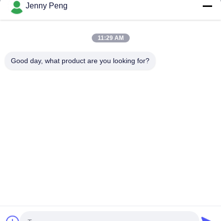
Jenny Peng
Video
Về Chúng Tôi
11:29 AM
Tham Quan Nhà Máy
Good day, what product are you looking for?
Kiểm Soát Chất Lượng
Liên Hệ Chúng Tôi
Tin Tức
Các Vụ Án
Đi Theo Chúng Tôi.
©2025- Shenzhen Xinhaisen Technology Limited. Tất cả các quyền được