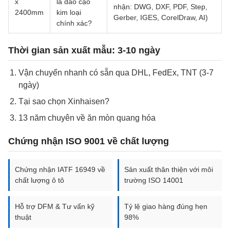
x
lá dao cạo
nhận: DWG, DXF, PDF, Step,
2400mm
kim loại
Gerber, IGES, CorelDraw, AI)
chính xác?
Thời gian sản xuất mẫu: 3-10 ngày
Vận chuyển nhanh có sẵn qua DHL, FedEx, TNT (3-7
ngày)
Tại sao chọn Xinhaisen?
13 năm chuyên về ăn mòn quang hóa
Chứng nhận ISO 9001 về chất lượng
Chứng nhận IATF 16949 về
Sản xuất thân thiện với môi
chất lượng ô tô
trường ISO 14001
Hỗ trợ DFM & Tư vấn kỹ
Tỷ lệ giao hàng đúng hẹn
thuật
98%