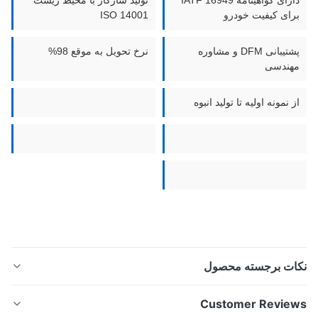
دارای گواهینامه IATF 16949
تولید سازگار با محیط زیست
رای کیفیت خودرو
ISO 14001
پشتیبانی DFM و مشاوره
نرخ تحویل به موقع 98%
هندسی
 نمونه اولیه تا تولید انبوه
ات برجسته محصول
فویل‌های ریش‌تراش فلزی با ضخامت سفارشی 0.02-0.4
Customer Revie
میلی‌متر از طریق ماشین‌کاری حکاکی فوتوشیمیایی