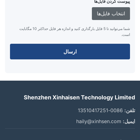
پیوست کردن فایل‌ها
انتخاب فایل‌ها
شما می‌توانید تا 5 فایل بارگذاری کنید و اندازه هر فایل حداکثر 10 مگابایت
است.
ارسال
Shenzhen Xinhaisen Technology Limit
ن:
0086-13510417251
یل:
haily@xinhsen.com