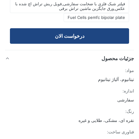
فیلتر شبک فلزی با ضخامت سفارشی,فویل ریش تراش اچ شده با
عکس,ورق جایگزین ماشین تراش برقی
Fuel Cells pemfc bipolar plate
درخواست الان
ئیات محصول
د:
نیوم، آلیاژ تیتانیوم
زه:
ارشی
:
ه ای، مشکی، طلایی و غیره
وری ساخت: