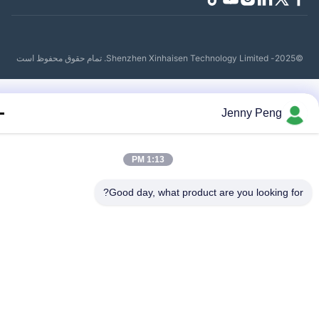
حفوظ است
Jenny Peng
1:13 PM
Good day, what product are you looking fo