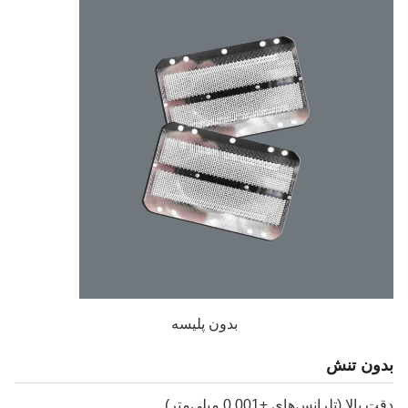
بدون پلیسه
ون تنش
الا (تلرانس‌های ±0.001 میلی‌متر)