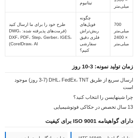
تیتانیوم
یلی‌متر
چگونه
700
فویل‌های
طرح خود را برای ما ارسال کنید
یلی‌متر
ریش‌تراش
(فرمت‌های پذیرفته شده: DWG،
× 2400
فلزی دقیق
DXF، PDF، Step، Gerber، IGES،
یلی‌متر
سفارشی
CorelDraw، AI)
کنیم؟
 تولید نمونه: 3-10 روز
ارسال سریع از طریق DHL، FedEx، TNT (3-7 روز) موجود
ت
 شینهایسن را انتخاب کنید؟
ایی
 گواهینامه ISO 9001 برای کیفیت