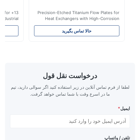
 etching for
Precision-Etched Titanium Flow Plates for
A*d
al & industrial
Heat Exchangers with High-Corrosion
ied , full-cycle
Resistance Flow Plate Overview Xinhaisen
lead times. Get
Technology specializes in manufacturing
Nov 27.2025
حالا تماس بگیرید
ح
tching Services
high-precision chemically etched flow
The mesh is precise and the packaging is excelle
e Applications
plates for plastic injection molding, die
itanium etching
casting, and other industrial applications.
ission-critical
Our flow plates offer superior flow control,
ace & Defense
exceptional durability, and precise channel
ts, lightweight
geometries that optimize material
edical Devices
distribution in production processes. Flow
درخواست نقل قول
-grade titanium
Plate Features Complex, Burr
لطفا از فرم تماس آنلاین در زیر استفاده کنید اگر سوالی دارید، تیم
ما در اسرع وقت با شما تماس خواهد گرفت.
ایمیل
*
تلفن / واتساپ