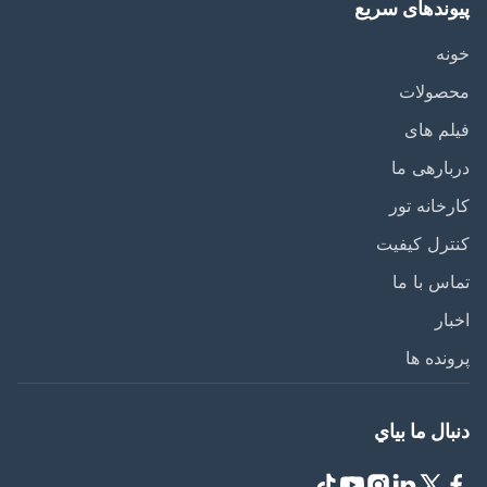
وندهای سریع
ه
صولات
م های
ارهی ما
خانه تور
رل کیفیت
س با ما
ار
نده ها
ال ما بياي