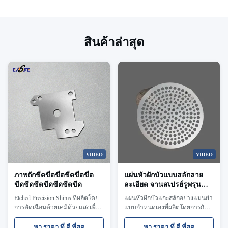
สินค้าล่าสุด
VIDEO
VIDEO
ภาพถักขีดขีดขีดขีดขีดขีด
แผ่นหัวฝักบัวแบบสลักลาย
ขีดขีดขีดขีดขีดขีดขีด
ละเอียด จานสเปรย์รูพรุน
ขนาดเล็กสแตนเลส
Etched Precision Shims ที่ผลิตโดย
แผ่นหัวฝักบัวแกะสลักอย่างแม่นยำ
การตัดเฉือนด้วยเคมีด้วยแสงเพื่อ
แบบกำหนดเองที่ผลิตโดยการกัด
การควบคุมความหนาที่มีความ
ด้วยสารเคมีด้วยภาพถ่าย จานพ่นส
แม่นยำสูง มีจำหน่ายทั้งสแตนเลส
เตนเลสสตีลรูเล็กที่มีขอบไร้เสี้ยน
หา ราคา ที่ ดี ที่สุด
หา ราคา ที่ ดี ที่สุด