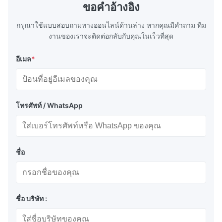
ขอคําอ้างอิง
กรุณาใช้แบบสอบถามทางออนไลน์ด้านล่าง หากคุณมีคําถาม ทีม
งานของเราจะติดต่อกลับกับคุณในเร็วที่สุด
อีเมล
*
โทรศัพท์ / WhatsApp
ชื่อ
ชื่อ บริษัท :