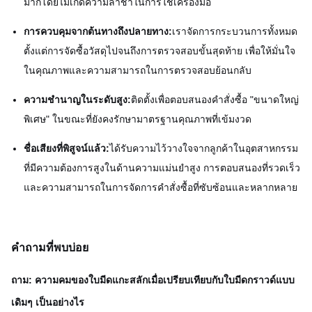
มากโดยไม่เกิดความล่าช้าในการใช้เครื่องมือ
การควบคุมจากต้นทางถึงปลายทาง:
เราจัดการกระบวนการทั้งหมด
ตั้งแต่การจัดซื้อวัสดุไปจนถึงการตรวจสอบขั้นสุดท้าย เพื่อให้มั่นใจ
ในคุณภาพและความสามารถในการตรวจสอบย้อนกลับ
ความชำนาญในระดับสูง:
ติดตั้งเพื่อตอบสนองคำสั่งซื้อ "ขนาดใหญ่
พิเศษ" ในขณะที่ยังคงรักษามาตรฐานคุณภาพที่เข้มงวด
ชื่อเสียงที่พิสูจน์แล้ว:
ได้รับความไว้วางใจจากลูกค้าในอุตสาหกรรม
ที่มีความต้องการสูงในด้านความแม่นยำสูง การตอบสนองที่รวดเร็ว
และความสามารถในการจัดการคำสั่งซื้อที่ซับซ้อนและหลากหลาย
คำถามที่พบบ่อย
ถาม: ความคมของใบมีดแกะสลักเมื่อเปรียบเทียบกับใบมีดกราวด์แบบ
เดิมๆ เป็นอย่างไร