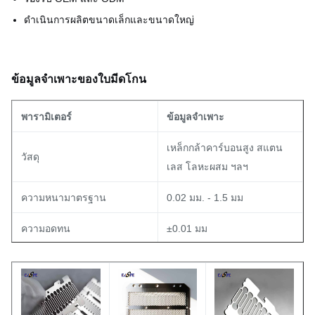
ดำเนินการผลิตขนาดเล็กและขนาดใหญ่
ข้อมูลจำเพาะของใบมีดโกน
พารามิเตอร์
ข้อมูลจำเพาะ
เหล็กกล้าคาร์บอนสูง สแตน
วัสดุ
เลส โลหะผสม ฯลฯ
ความหนามาตรฐาน
0.02 มม. - 1.5 มม
ความอดทน
±0.01 มม
ทำได้ < 0.2 µm (ขึ้นอยู่กับขั้น
ความคมชัดของขอบ (Ra)
ตอนหลังการประมวลผล)
Bright, Matte หรือตามความ