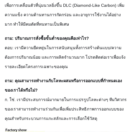
เพื่อการเคลื่อนตัวที่นุ่มนวลยิ่งขึ้น DLC (Diamond-Like Carbon) เพิ่ม
ความแข็ง ความต้านทานการกัดกร่อน และอายุการใช้งานได้อย่าง
มาก ทำให้มีคมตัดที่ทนทานเป็นพิเศษ
ถาม: ปริมาณการสั่งซื้อขั้นต่ำของคุณคือเท่าไร?
ตอบ: เรามีความยืดหยุ่นในการสนับสนุนทั้งการสร้างต้นแบบ/ความ
ต้องการปริมาณน้อย และการผลิตจำนวนมาก โปรดติดต่อเราเพื่อแจ้ง
รายละเอียดโครงการเฉพาะของคุณ
ถาม: คุณสามารถทำงานกับโลหะผสมหรือการออกแบบที่กำหนดเอง
ของเราได้หรือไม่?
ก. ใช่. เรามีประสบการณ์มากมายในการแปรรูปโลหะต่างๆ ทีมวิศวกร
ของเราสามารถทำงานร่วมกันเพื่อเพิ่มประสิทธิภาพการออกแบบของ
คุณสำหรับกระบวนการแกะสลักและการเลือกใช้วัสดุ