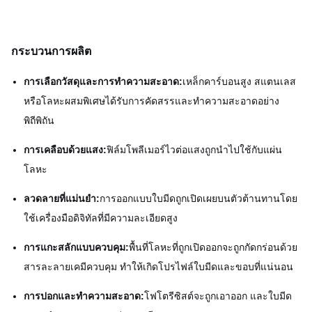
กระบวนการผลิต
การเลือกวัสดุและการทำความสะอาด:
เหล็กคาร์บอนสูง สแตนเลส
หรือโลหะผสมพิเศษได้รับการคัดสรรและทำความสะอาดอย่าง
พิถีพิถัน
การเคลือบด้วยแสง:
ฟิล์มโพลีเมอร์ไวต่อแสงถูกนำไปใช้กับแผ่น
โลหะ
ลวดลายที่แม่นยำ:
การออกแบบใบมีดถูกเปิดเผยบนตัวต้านทานโดย
ใช้เครื่องมือดิจิทัลที่มีความละเอียดสูง
การแกะสลักแบบควบคุม:
พื้นที่โลหะที่ถูกเปิดออกจะถูกกัดกร่อนด้วย
สารละลายเคมีควบคุม ทำให้เกิดโปรไฟล์ใบมีดและขอบที่แน่นอน
การปอกและทำความสะอาด:
โฟโตรีซิสต์จะถูกเอาออก และใบมีด