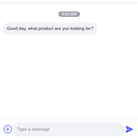
วิดีโอ
เกี่ยวกับเรา
4:03 AM
ทัวร์โรงงาน
Good day, what product are you looking for?
การควบคุมคุณภาพ
ติดต่อเรา
ข่าว
กรณี
ตามเรามา
©2025- Shenzhen Xinhaisen Technology Limited. สิทธิทั้งหมดถูกเก็บไว้