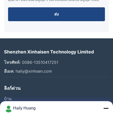
ส่ง
Shenzhen Xinhaisen Technology Limited
โทรศัพท์:
0086-13510417251
อีเมล:
haily@xinhsen.com
ลิงก์ด่วน
บ้าน
ผลิตภัณฑ์
Haily Huang