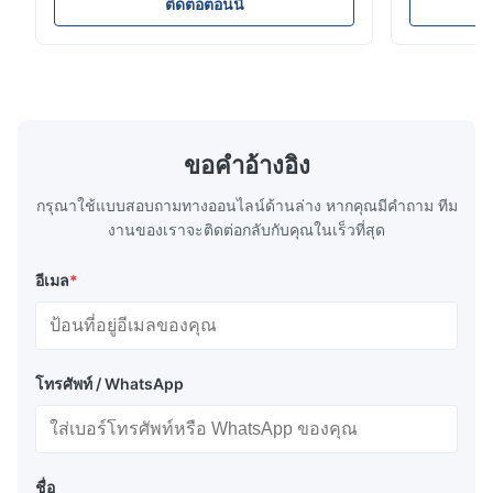
Technology specializes in manufacturing
solutions wi
Dec 10.2025
ติดต่อตอนนี้
high-precision chemically etched flow
instant quo
Good comunication, fullfilled as expected. Fully satisfied.
plates for plastic injection molding, die
for High-Pe
casting, and other industrial applications.
Industries 
Our flow plates offer superior flow control,
solutions po
exceptional durability, and precise channel
components
geometries that optimize material
(heat-resist
distribution in production processes. Flow
structural 
ขอคําอ้างอิง
Plate Features Complex, Burr
(surgical to
กรุณาใช้แบบสอบถามทางออนไลน์ด้านล่าง หากคุณมีคําถาม ทีม
งานของเราจะติดต่อกลับกับคุณในเร็วที่สุด
อีเมล
*
โทรศัพท์ / WhatsApp
ชื่อ