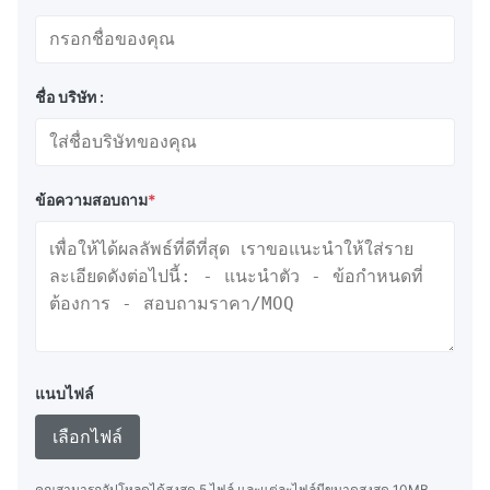
ชื่อ บริษัท :
ข้อความสอบถาม
*
แนบไฟล์
เลือกไฟล์
คุณสามารถอัปโหลดได้สูงสุด 5 ไฟล์ และแต่ละไฟล์มีขนาดสูงสุด 10MB