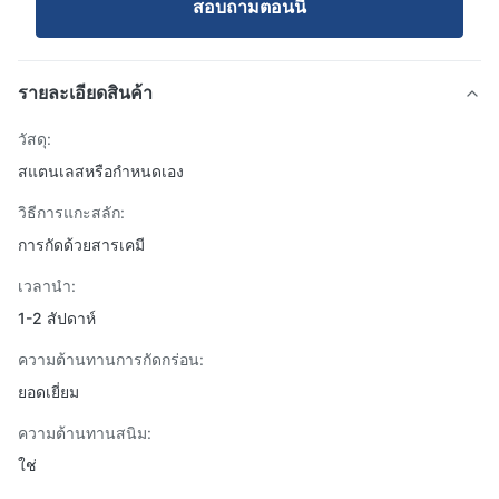
สอบถามตอนนี้
รายละเอียดสินค้า
วัสดุ:
สแตนเลสหรือกำหนดเอง
วิธีการแกะสลัก:
การกัดด้วยสารเคมี
เวลานำ:
1-2 สัปดาห์
ความต้านทานการกัดกร่อน:
ยอดเยี่ยม
ความต้านทานสนิม:
ใช่