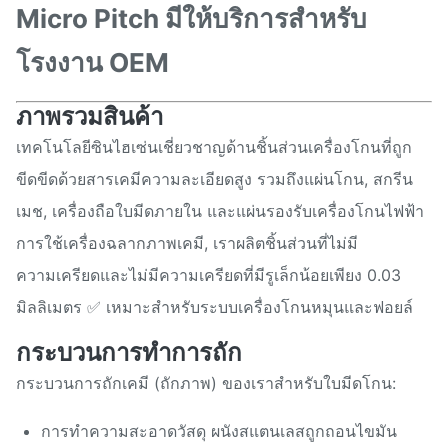
Micro Pitch มีให้บริการสําหรับ
โรงงาน OEM
ภาพรวมสินค้า
เทคโนโลยีซินไฮเซ่นเชี่ยวชาญด้านชิ้นส่วนเครื่องโกนที่ถูก
ขีดขีดด้วยสารเคมีความละเอียดสูง รวมถึงแผ่นโกน, สกรีน
เมช, เครื่องถือใบมีดภายใน และแผ่นรองรับเครื่องโกนไฟฟ้า
การใช้เครื่องฉลากภาพเคมี, เราผลิตชิ้นส่วนที่ไม่มี
ความเครียดและไม่มีความเครียดที่มีรูเล็กน้อยเพียง 0.03
มิลลิเมตร ✅ เหมาะสําหรับระบบเครื่องโกนหมุนและฟอยล์
กระบวนการทําการถัก
กระบวนการถักเคมี (ถักภาพ) ของเราสําหรับใบมีดโกน:
การทําความสะอาดวัสดุ ผนังสแตนเลสถูกถอนไขมัน