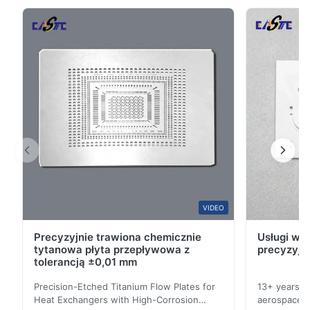
zaprojektowanymi metalowymi obudowami
zaprojektowanymi w celu blokowania interferencji
elektromagnetycznych (EMI) na płytkach PCB i
układach elektronicznych...
VIDEO
Precyzyjnie trawiona chemicznie
Usługi wyt
tytanowa płyta przepływowa z
precyzyjn
tolerancją ±0,01 mm
Precision-Etched Titanium Flow Plates for
13+ years ex
Heat Exchangers with High-Corrosion
aerospace, m