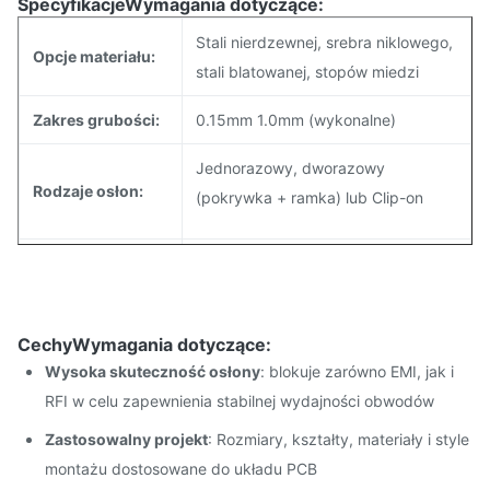
Specyfikacje
Wymagania dotyczące:
Stali nierdzewnej, srebra niklowego,
Opcje materiału:
stali blatowanej, stopów miedzi
Zakres grubości:
0.15mm 1.0mm (wykonalne)
Jednorazowy, dworazowy
Rodzaje osłon:
(pokrywka + ramka) lub Clip-on
Wykończenie
Pozostałe, o masie
powierzchni:
nieprzekraczającej 1 kg
Cechy
Wymagania dotyczące:
Tolerancja:
±0,02 mm
Wysoka skuteczność osłony
: blokuje zarówno EMI, jak i
RFI w celu zapewnienia stabilnej wydajności obwodów
Metoda
Szybkie pieczętowanie i formowanie
produkcji:
Zastosowalny projekt
: Rozmiary, kształty, materiały i style
montażu dostosowane do układu PCB