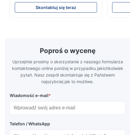
Resistance Flow Plate Overview Xinhaisen
applications.
Technology specializes in manufacturing
solutions wi
Skontaktuj się teraz
high-precision chemically etched flow
instant quo
plates for plastic injection molding, die
for High-Pe
casting, and other industrial applications.
Industries 
Our flow plates offer superior flow control,
solutions po
exceptional durability, and precise channel
components
geometries that optimize material
(heat-resist
distribution in production processes. Flow
structural 
Poproś o wycenę
Plate Features Complex, Burr
(surgical to
Uprzejmie prosimy o skorzystanie z naszego formularza
kontaktowego online poniżej w przypadku jakichkolwiek
pytań. Nasz zespół skontaktuje się z Państwem
najszybciej jak to możliwe.
Wiadomość e-mail
*
Telefon / WhatsApp