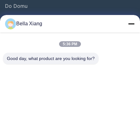
Do Domu
Produkty
Bella Xiang
Filmy
O Nas
5:36 PM
Wycieczka Po Fabryce
Good day, what product are you looking for?
Kontrola Jakości
Skontaktuj Się Z Nami
Nowości
Sprawy
Chodź Za Nami.