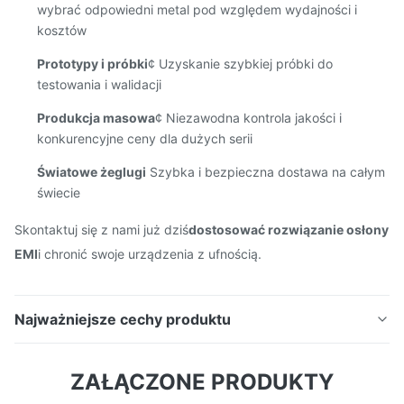
wybrać odpowiedni metal pod względem wydajności i
kosztów
Prototypy i próbki
¢ Uzyskanie szybkiej próbki do
testowania i walidacji
Produkcja masowa
¢ Niezawodna kontrola jakości i
konkurencyjne ceny dla dużych serii
Światowe żeglugi
️ Szybka i bezpieczna dostawa na całym
świecie
Skontaktuj się z nami już dziś
dostosować rozwiązanie osłony
EMI
i chronić swoje urządzenia z ufnością.
Najważniejsze cechy produktu
Wyroby z tworzyw sztucznych, w tym z tworzyw
ZAŁĄCZONE PRODUKTY
sztucznych Krótkie wprowadzenie do osłony EMI do
wytłaczania PCB: NaszeCzęść 1są precyzyjnie