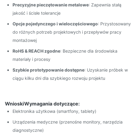
Taśma i rolka, taśma lub masowe,
Opakowanie:
Precyzyjne pieczętowanie metalowe
: Zapewnia stałą
zgodnie z wymaganiami
jakość i ścisłe tolerancje
Opcje pojedynczego i wieloczęściowego
: Przystosowany
MOQ:
Zaledwie 100 sztuk na prototypy
do różnych potrzeb projektowych i przepływów pracy
montażowej
RoHS & REACH zgodne
: Bezpieczne dla środowiska
materiały i procesy
Szybkie prototypowanie dostępne
: Uzyskanie próbek w
ciągu kilku dni dla szybkiego rozwoju projektu
Wnioski
Wymagania dotyczące:
Elektronika użytkowa (smartfony, tablety)
Urządzenia medyczne (przenośne monitory, narzędzia
diagnostyczne)