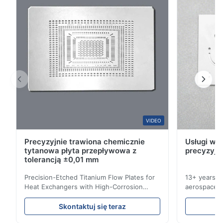
3
0
2
0
1
0
M*l
M
Nov 10.2025
Product fantastic, great packaging. fast processing and
delivery. Thank you
VIDEO
Precyzyjnie trawiona chemicznie
Usługi wyt
tytanowa płyta przepływowa z
precyzyjn
tolerancją ±0,01 mm
J*n
J
Precision-Etched Titanium Flow Plates for
13+ years ex
Oct 28.2025
Heat Exchangers with High-Corrosion
aerospace, m
Resistance Flow Plate Overview Xinhaisen
applications.
Material quality (316L) is reliable, and thickness control is spot
Technology specializes in manufacturing
solutions wi
Skontaktuj się teraz
on.
high-precision chemically etched flow
instant quo