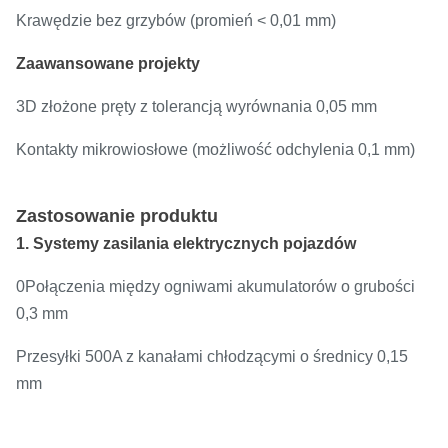
Zakres
-40°C do
-55 do
-40 do 2
Krawędzie bez grzybów (promień < 0,01 mm)
temperatury
150°C
125°C
Zaawansowane projekty
3D złożone pręty z tolerancją wyrównania 0,05 mm
Kontakty mikrowiosłowe (możliwość odchylenia 0,1 mm)
Zastosowanie produktu
1. Systemy zasilania elektrycznych pojazdów
0Połączenia między ogniwami akumulatorów o grubości
0,3 mm
Przesyłki 500A z kanałami chłodzącymi o średnicy 0,15
mm