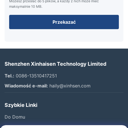
Możesz przesłać do 5 plików, a każdy z nich może mieć
maksymalnie 10 MB.
Przekazać
Shenzhen Xinhaisen Technology Limited
Tel.:
0086-13510417251
Wiadomość e-mail:
haily@xinhsen.com
Szybkie Linki
Do Domu
Produkty