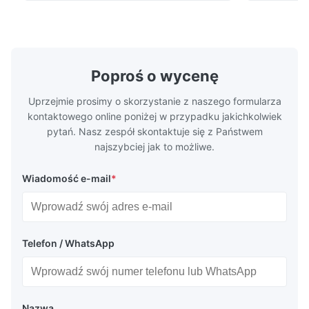
plates for plastic injection molding, die
for High-Pe
casting, and other industrial applications.
Industries 
Y*i
Y
Our flow plates offer superior flow control,
solutions po
exceptional durability, and precise channel
components
Aug 13.2025
geometries that optimize material
(heat-resist
distribution in production processes. Flow
structural 
The micro flow field structure was reproduced exactly as
Poproś o wycenę
Plate Features Complex, Burr
(surgical to
designed.
Uprzejmie prosimy o skorzystanie z naszego formularza
kontaktowego online poniżej w przypadku jakichkolwiek
pytań. Nasz zespół skontaktuje się z Państwem
najszybciej jak to możliwe.
Wiadomość e-mail
*
Telefon / WhatsApp
Nazwa