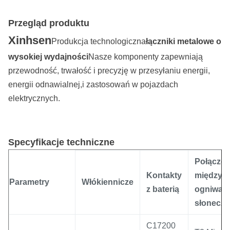
Przegląd produktu
Xinhsen
Produkcja technologiczna
łączniki metalowe o
wysokiej wydajności
Nasze komponenty zapewniają
przewodność, trwałość i precyzję w przesyłaniu energii,
energii odnawialnej,i zastosowań w pojazdach
elektrycznych.
Specyfikacje techniczne
Połączen
Kontakty
między
Parametry
Włókiennicze
z baterią
ogniwam
słonecz
C17200