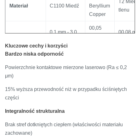
T2 Miedź
Materiał
C1100 Miedź
Beryllium
tlenu
Copper
00,05
0.1 mm - 3,0
00,08 mm
Gęstość
mm - 1,0
mm
0,5 mm
mm
Kluczowe cechy i korzyści
Bardzo niska odporność
22-28%
Przewodność
≥ 100% IACS
≥ 101% 
IACS
Powierzchnie kontaktowe mierzone laserowo (Ra ≤ 0,2
μm)
Złote
Płytkowa
15% wyższa przewodność niż w przypadku ściśniętych
Wykończenie
Płyty cynowe
pokrycie
srebrnym 
części
powierzchni
(2-5 μm)
(0,5-3
10 μm)
μm)
Integralność strukturalna
Obecny
10A-
100A-1000A
5A-50A
Brak stref dotkniętych ciepłem (właściwości materiału
rating
200A
zachowane)