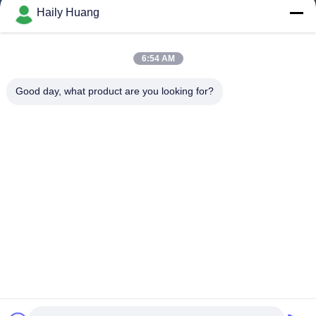
Haily Huang
Filmy
O Nas
6:54 AM
Wycieczka Po Fabryce
Good day, what product are you looking for?
Kontrola Jakości
Skontaktuj Się Z Nami
Nowości
Sprawy
Chodź Za Nami.
©2025- Shenzhen Xinhaisen Technology Limited. Wszystkie prawa