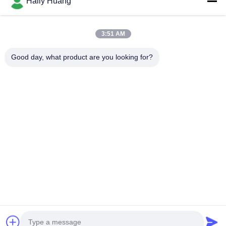
Haily Huang
Filmy
O Nas
3:51 AM
Wycieczka Po Fabryce
Good day, what product are you looking for?
Kontrola Jakości
Skontaktuj Się Z Nami
Nowości
Sprawy
Chodź Za Nami.
©2025- Shenzhen Xinhaisen Technology Limited. Wszystkie prawa
zastrzeżone.