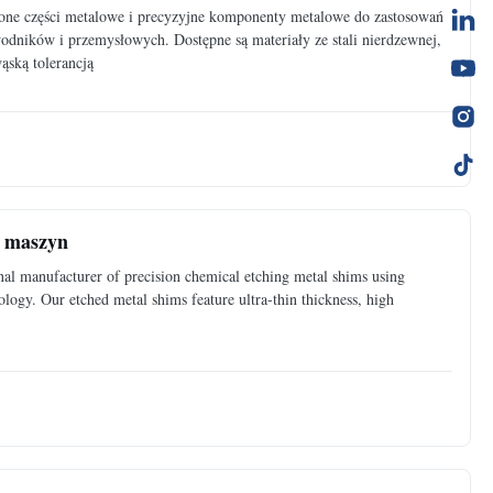
ione części metalowe i precyzyjne komponenty metalowe do zastosowań
dników i przemysłowych. Dostępne są materiały ze stali nierdzewnej,
ąską tolerancją
o maszyn
al manufacturer of precision chemical etching metal shims using
logy. Our etched metal shims feature ultra-thin thickness, high