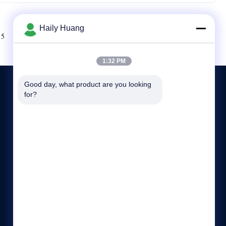
Haily Huang
Następny
5
1:32 PM
Good day, what product are you looking 
for?
SKONTAKTUJ SIĘ Z NAMI
86-86-13510417251
08:30-18:00
haily@xinhsen.com
ShaJing, Baoan, miasto Shenzhen, prowincja Guangdong,
Chiny