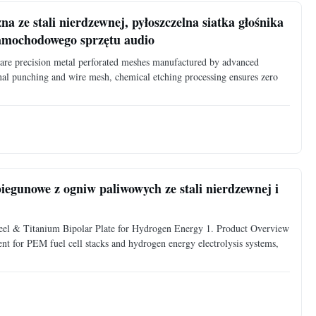
a ze stali nierdzewnej, pyłoszczelna siatka głośnika
 samochodowego sprzętu audio
h are precision metal perforated meshes manufactured by advanced
nal punching and wire mesh, chemical etching processing ensures zero
gunowe z ogniw paliwowych ze stali nierdzewnej i
Steel & Titanium Bipolar Plate for Hydrogen Energy 1. Product Overview
ent for PEM fuel cell stacks and hydrogen energy electrolysis systems,