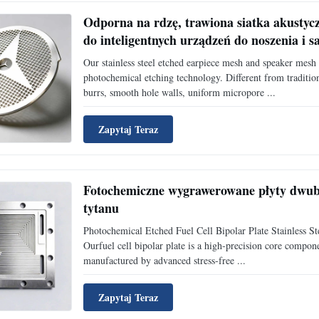
Odporna na rdzę, trawiona siatka akustyczn
do inteligentnych urządzeń do noszenia i
Our stainless steel etched earpiece mesh and speaker mes
photochemical etching technology. Different from traditio
burrs, smooth hole walls, uniform micropore ...
Zapytaj Teraz
Fotochemiczne wygrawerowane płyty dwubie
tytanu
Photochemical Etched Fuel Cell Bipolar Plate Stainless 
Ourfuel cell bipolar plate is a high-precision core compon
manufactured by advanced stress-free ...
Zapytaj Teraz