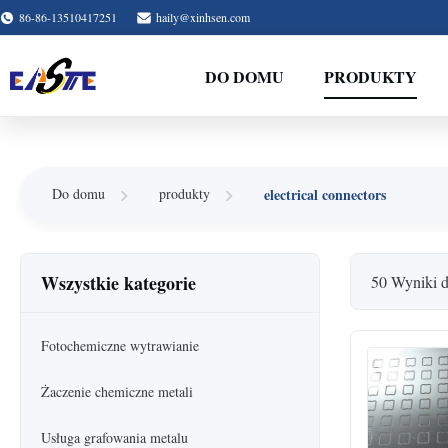
86-86-13510417251
haily@xinhsen.com
DO DOMU
PRODUKTY
electrical connectors
Do domu
produkty
Wszystkie kategorie
50 Wyniki 
Fotochemiczne wytrawianie
Żaczenie chemiczne metali
Usługa grafowania metalu