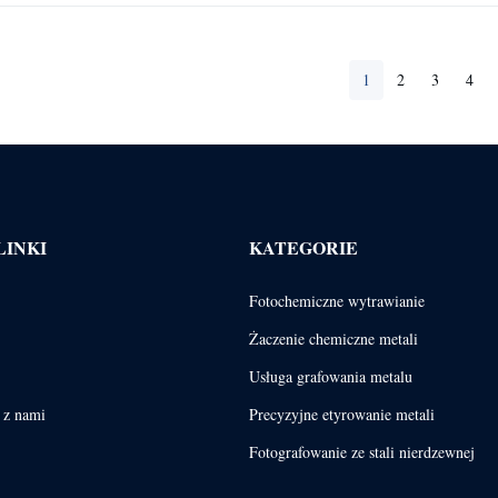
1
2
3
4
LINKI
KATEGORIE
Fotochemiczne wytrawianie
Żaczenie chemiczne metali
Usługa grafowania metalu
ę z nami
Precyzyjne etyrowanie metali
Fotografowanie ze stali nierdzewnej