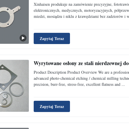
Xinhaisen produkuje na zamówienie precyzyjne, fototraw
elektronicznych, medycznych, motoryzacyjnych, półprzewo
miedzi, mosiądzu i niklu z krawędziami bez zadziorów i w
Zapytaj Teraz
Wyrytowane osłony ze stali nierdzewnej d
Product Description Product Overview We are a profession
advanced photo-chemical etching / chemical milling techno
precision, burr-free, stress-free, excellent flatness and ...
Zapytaj Teraz