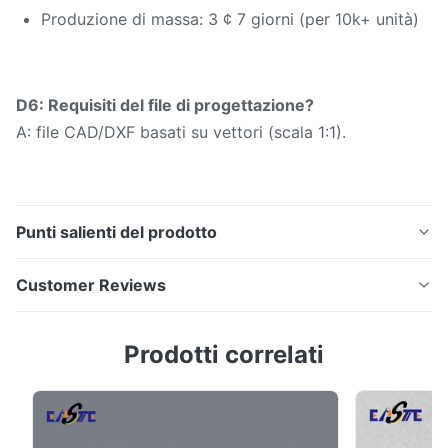
Produzione di massa: 3 ¢ 7 giorni (per 10k+ unità)
D6: Requisiti del file di progettazione?
A: file CAD/DXF basati su vettori (scala 1:1).
Punti salienti del prodotto
Edizione fotochimica di parti metalliche di diverse
Customer Reviews
dimensioni per quadranti di orologi Con 13 anni di
esperienza, Xinhaisen produce componenti metallici di
5.0
Prodotti correlati
precisione per orologi, inclusi quadranti e
Based on 50 reviews recently
lancette.Possiamo fornire quadrante dell'orologio in
5
100%
vari di case in alluminio o ferro, colori, ...
4
0
3
0