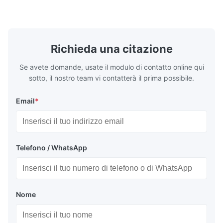
casting, and other industrial applications.
Industries 
The surface quality of our speaker grill is good and the parts
Our flow plates offer superior flow control,
solutions po
exceptional durability, and precise channel
components
arrived on time, the product fully meets our requirements.
geometries that optimize material
(heat-resist
distribution in production processes. Flow
structural 
Richieda una citazione
Plate Features Complex, Burr
(surgical to
Se avete domande, usate il modulo di contatto online qui
sotto, il nostro team vi contatterà il prima possibile.
Email
*
Telefono / WhatsApp
Nome