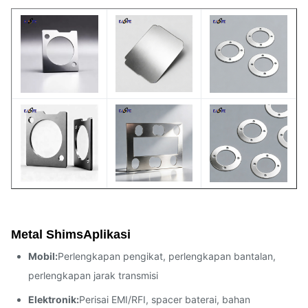
Matte, dipoles, atau khusus
Perbaikan permukaan
selesai
Dimensi Maksimal
Ukuran khusus tersedia
Metal Shims
Aplikasi
Mobil:
Perlengkapan pengikat, perlengkapan bantalan,
perlengkapan jarak transmisi
Elektronik:
Perisai EMI/RFI, spacer baterai, bahan