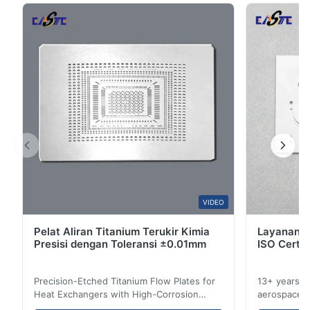
5
100%
kami shims menawarkan ketinggian yang luar ...
4
0
3
0
2
0
1
0
F*e
F
Jan 2.2026
Pretty good.
Amajake
VIDEO
A
Pelat Aliran Titanium Terukir Kimia
Layanan E
Dec 15.2025
Presisi dengan Toleransi ±0.01mm
ISO Certif
So good.
Precision-Etched Titanium Flow Plates for
13+ years ex
Heat Exchangers with High-Corrosion
aerospace, m
Resistance Flow Plate Overview Xinhaisen
applications.