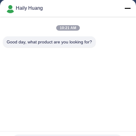
Produk
Haily Huang
Video
Tentang Kita
10:21 AM
Wisata Pabrik
Good day, what product are you looking for?
Kontrol Kualitas
Hubungi Kami
Berita
Kasus-Kasus
Ikuti Kami.