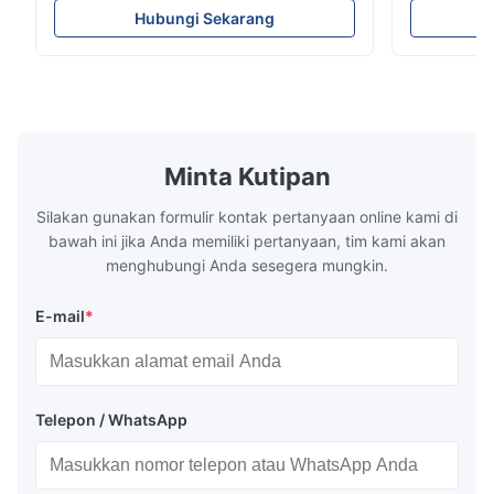
Technology specializes in manufacturing
solutions wi
Hubungi Sekarang
high-precision chemically etched flow
instant quo
plates for plastic injection molding, die
for High-Pe
casting, and other industrial applications.
Industries 
Our flow plates offer superior flow control,
solutions po
exceptional durability, and precise channel
components
geometries that optimize material
(heat-resist
distribution in production processes. Flow
structural 
Minta Kutipan
Plate Features Complex, Burr
(surgical to
Silakan gunakan formulir kontak pertanyaan online kami di
bawah ini jika Anda memiliki pertanyaan, tim kami akan
menghubungi Anda sesegera mungkin.
E-mail
*
Telepon / WhatsApp