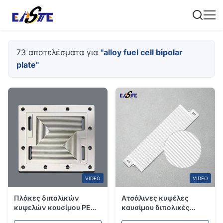
73 αποτελέσματα για
"alloy fuel cell bipolar
plate"
VIDEO
VIDEO
Πλάκες διπολικών
Ατσάλινες κυψέλες
κυψελών καυσίμου PEM
καυσίμου διπολικές
από ανοξείδωτο χάλυβα
πλάκες με ακρίβεια