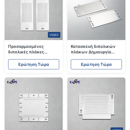
VIDEO
Προσαρμοσμένες
Κατασκευή διπολικών
διπολικές πλάκες
πλάκων ∆ημιουργία
κυψελών καυσίμου
διπολικών πλάκων
ακριβείας μέσω χημικής
φωτοχημικής
Ερώτηση Τώρα
Ερώτηση Τώρα
επεξεργασίας
χαρακτικής υψηλής
χαρακτικής
ακρίβειας για κυψέλες
καυσίμου υδρογόνου