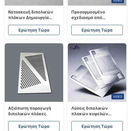
VIDEO
Κατασκευή διπολικών
Προσαρμοσμένο
πλάκων ∆ημιουργία
σχεδιασμό από
διπολικών πλάκων
ανοξείδωτο χάλυβα 316L
φωτοχημικής
διπολικές πλάκες για
Ερώτηση Τώρα
Ερώτηση Τώρα
χαρακτικής υψηλής
κυψέλες καυσίμου
ακρίβειας για κυψέλες
καυσίμου υδρογόνου
VIDEO
Αξιόπιστη παραγωγή
Λύσεις διπολικών
διπολικών πλάκες.
πλακών κυψελών
καυσίμου OEM & Custom
Etched Bipolar Plates για
Ερώτηση Τώρα
Ερώτηση Τώρα
ηλεκτρολύτες