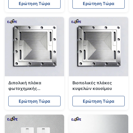
χαραγμένες για
Ερώτηση Τώρα
Ερώτηση Τώρα
συστήματα PEM
Διπολική πλάκα
Βιοπολικές πλάκες
φωτοχημικής
κυψελών καυσίμου
χαραγμένης κυψέλης
καυσίμου από
Ερώτηση Τώρα
Ερώτηση Τώρα
ανοξείδωτο χάλυβα &
διπολική πλάκα τιτανίου
για ενέργεια υδρογόνου