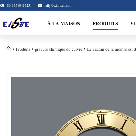
-86-13510417251
haily@xinhsen.com
À LA MAISON
PRODUITS
V
Produits
gravure chimique du cuivre
Le cadran de la montre est 