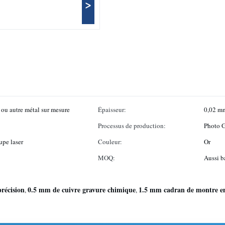
>
 ou autre métal sur mesure
Épaisseur:
0,02 m
Processus de production:
Photo G
upe laser
Couleur:
Or
MOQ:
Aussi b
récision
0.5 mm de cuivre gravure chimique
1.5 mm cadran de montre en
,
,