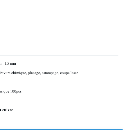
m - 1,5 mm
ravure chimique, placage, estampage, coupe laser
as que 100pcs
 cuivre