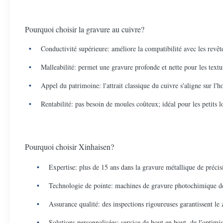
Pourquoi choisir la gravure au cuivre?
Conductivité supérieure: améliore la compatibilité avec les revê
Malleabilité: permet une gravure profonde et nette pour les textu
Appel du patrimoine: l'attrait classique du cuivre s'aligne sur l'h
Rentabilité: pas besoin de moules coûteux; idéal pour les petits l
Pourquoi choisir Xinhaisen?
Expertise: plus de 15 ans dans la gravure métallique de précisi
Technologie de pointe: machines de gravure photochimique de p
Assurance qualité: des inspections rigoureuses garantissent l
Solutions personnalisées: service de bout en bout, de l'optimisa