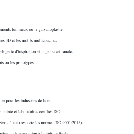
tements lumineux ou le galvanoplastie.
res 3D et les motifs multicouches.
orlogerie d'inspiration vintage ou artisanale.
ots ou les prototypes.
on pour les industries de luxe.
ointe et laboratoires certifiés ISO.
e zéro défaut (respecte les normes ISO 9001:2015).
tion de la conception à la finition finale.