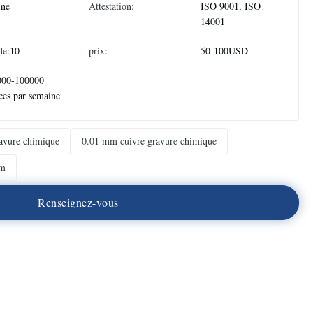
ine
Attestation:
ISO 9001, ISO
14001
de:
10
prix:
50-100USD
000-100000
ces par semaine
avure chimique
0.01 mm cuivre gravure chimique
mm
R
e
n
s
e
i
g
n
e
z
-
v
o
u
s