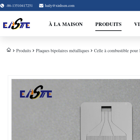
-86-13510417251
haily@xinhsen.com
À LA MAISON
PRODUITS
V
Produits
Plaques bipolaires métalliques
Celle à combustible pour 