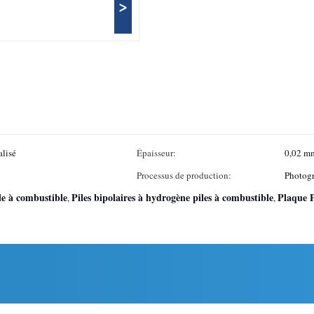
>
alisé
Épaisseur:
0,02 m
Processus de production:
Photogr
ile à combustible
Piles bipolaires à hydrogène piles à combustible
Plaque 
,
,