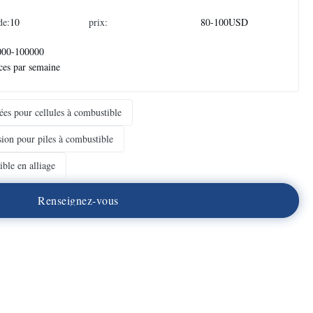
de:
10
prix:
80-100USD
000-100000
ces par semaine
ées pour cellules à combustible
sion pour piles à combustible
ible en alliage
R
e
n
s
e
i
g
n
e
z
-
v
o
u
s