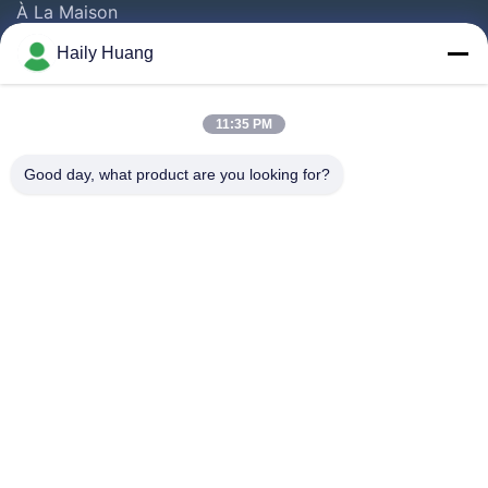
À La Maison
technique
Produits
Haily Huang
Vidéos
A Propos De Nous
11:35 PM
Visite D'usine
Good day, what product are you looking for?
Contrôle De La Qualité
Contact
Nouvelles
Les Affaires
Suivez-Nous!