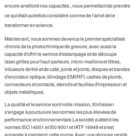
encore amélioré nos capacités., nous permettant de prendre
ce qui était autrefois considéré comme de l'art et de le
transformer en science.
Maintenant, nous sommes devenus le premier spécialiste
chinois de la photochimique de gravure, avec aussi la
capacité d'offrir le service d'estampage et de découpe
laser.grilles pour haut-parleurs, micro-maillons et filtres,
infuseurs de thé et de café, joints et joints, disques et bandes
d'encodeur optique, blindage EMI/RFI, cadres de plomb,
connecteurs et contacts, stencils et feuilles d'impression et
objets métalliques.
La qualité et le service sont notre mission, Xinhaisen
s'engage à poursuivre les normes les plus élevées de
performance environnementale.La société a atteint les
normes ISO 14001 et IS0 9001 et IATF 16949 et s'est
engagée à maintenir cette norme.Avec une réponse rapide,