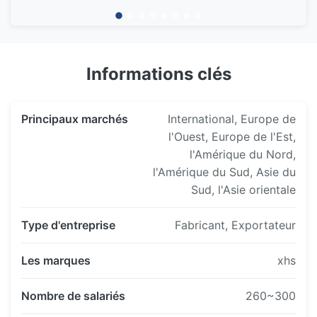
production
Zone d'usine agrandie à 4 000㎡
Augmentation des lignes de production à 4
Informations clés
Introduction d’un équipement de gravure de plus
haute précision
Systèmes de gestion de la qualité standardisés
Principaux marchés
International, Europe de
établis
l'Ouest, Europe de l'Est,
l'Amérique du Nord,
l'Amérique du Sud, Asie du
Sud, l'Asie orientale
Type d'entreprise
Fabricant, Exportateur
Les marques
xhs
Nombre de salariés
260~300