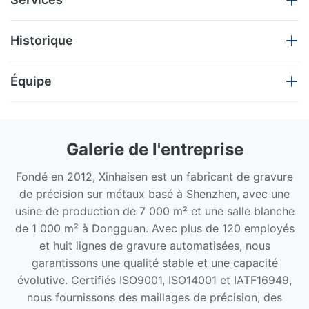
Xinhaisen Technology Limited:
Historique
services de fabrication complets
Équipe
pour chaque étape
2012 | Fondation de Shenzhen Xinhaisen
Commencer le parcours de la fabrication par
gravure de précision
Galerie de l'entreprise
Chez Xinhaisen Technology Limited, nous fournissons des
Création d'une usine de gravure standard de 2 000
solutions de fabrication de bout en bout adaptées aux exigences
Fondé en 2012, Xinhaisen est un fabricant de gravure
㎡
mondiales de l'industrie.et soudage par diffusionNous assurons
de précision sur métaux basé à Shenzhen, avec une
Construction de 2 lignes de production de gravure
des transitions transparentes avec une précision de micron et une
usine de production de 7 000 m² et une salle blanche
professionnelle
de 1 000 m² à Dongguan. Avec plus de 120 employés
cohérence de lot.
Axé sur les solutions de gravure des métaux de
et huit lignes de gravure automatisées, nous
haute précision
Nous sommes spécialisés dans les composants sur mesure tels
garantissons une qualité stable et une capacité
Servir les clients de l'électronique et de la fabrication
que les pièces métalliques ultra-minces, les mailles complexes et
évolutive. Certifiés ISO9001, ISO14001 et IATF16949,
industrielle
les ensembles soudés de haute résistance.Notre approche axée
nous fournissons des maillages de précision, des