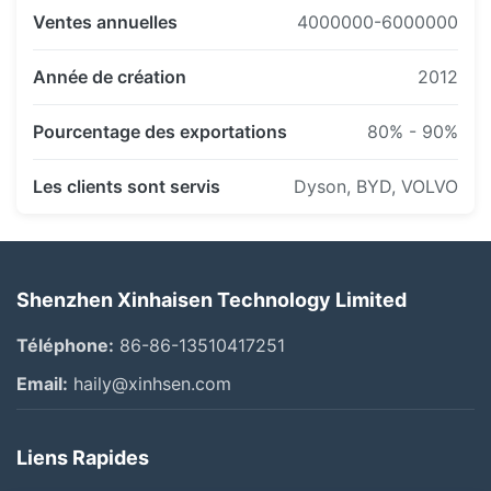
Ventes annuelles
4000000-6000000
Année de création
2012
Pourcentage des exportations
80% - 90%
Les clients sont servis
Dyson, BYD, VOLVO
2015 | Partenariat stratégique avec BYD &
NACHI
Entrer dans les industries automobile et
aérospatiale
Shenzhen Xinhaisen Technology Limited
Établissement de partenariats à long terme avec
Téléphone:
BYD et NACHI
86-86-13510417251
Produits largement utilisés dans la fabrication
Email:
haily@xinhsen.com
automobile
Extension aux solutions de composants de précision
Liens Rapides
aérospatiale
Forte reconnaissance de l'industrie pour sa capacité