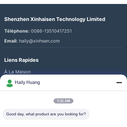
Shenzhen Xinhaisen Technology Limited
Téléphone:
0086-13510417251
Email:
haily@xinhsen.com
Liens Rapides
À La Maison
Produits
Haily Huang
Vidéos
A Propos De Nous
7:11 AM
Visite D'usine
Good day, what product are you looking for?
Contrôle De La Qualité