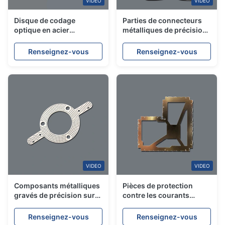
VIDEO
VIDEO
Disque de codage
Parties de connecteurs
optique en acier
métalliques de précision
inoxydable Codage de
sur mesure Composants
gravure de précision
en acier inoxydable gravé
Renseignez-vous
Renseignez-vous
Roue de code
chimiquement
VIDEO
VIDEO
Composants métalliques
Pièces de protection
gravés de précision sur
contre les courants
mesure pour applications
électromagnétiques
industrielles
personnalisées
Renseignez-vous
Renseignez-vous