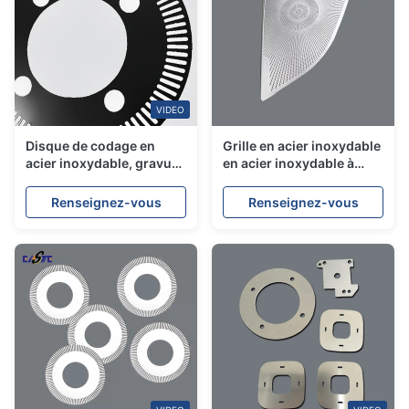
VIDEO
Disque de codage en
Grille en acier inoxydable
acier inoxydable, gravure
en acier inoxydable à
de précision et disque de
grille en acier inoxydable
codage à découpe laser
en acier inoxydable
Renseignez-vous
Renseignez-vous