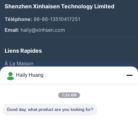
Shenzhen Xinhaisen Technology Limited
Téléphone:
86-86-13510417251
Email:
haily@xinhsen.com
Liens Rapides
À La Maison
Produits
Haily Huang
Vidéos
A Propos De Nous
7:24 AM
Visite D'usine
Good day, what product are you looking for?
Contrôle De La Qualité
Contact