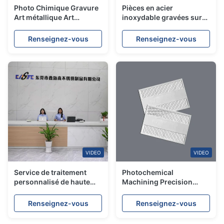
Photo Chimique Gravure
Pièces en acier
Art métallique Art
inoxydable gravées sur
décoratif Artisanat avec
mesure
une grande précision
Renseignez-vous
Renseignez-vous
VIDEO
VIDEO
Service de traitement
Photochemical
personnalisé de haute
Machining Precision
précision
Metal Etching Service
with Thickness down to
Renseignez-vous
Renseignez-vous
0.02mm