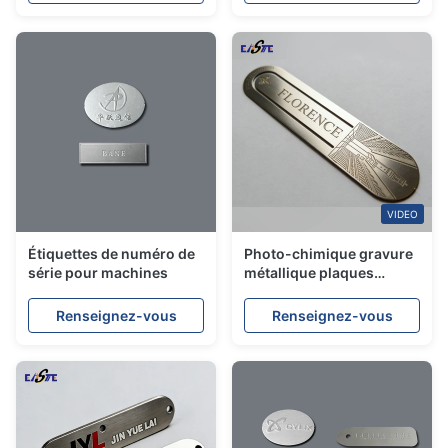
OEM sur mesure
avancée
VIDEO
Étiquettes de numéro de
Photo-chimique gravure
série pour machines
métallique plaques
d'immatriculation en
acier inoxydable avec
Renseignez-vous
Renseignez-vous
une haute précision