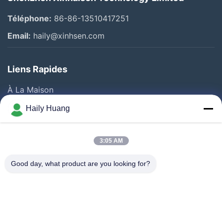
Téléphone:
86-86-13510417251
Email:
haily@xinhsen.com
Liens Rapides
À La Maison
Produits
Haily Huang
Vidéos
A Propos De Nous
3:05 AM
Visite D'usine
Good day, what product are you looking for?
Contrôle De La Qualité
Contact
Nouvelles