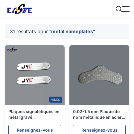
31 résultats pour
"metal nameplates"
VIDEO
Plaques signalétiques en
0.02-1.5 mm Plaque de
métal gravé
nom métallique en acier
chimiquement de
inoxydable utilisant une
précision - Fabricant
gravure chimique
Renseignez-vous
Renseignez-vous