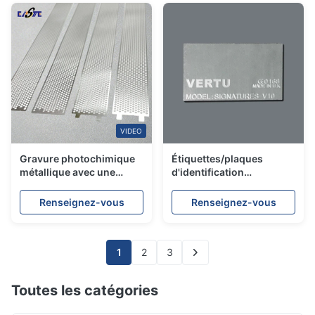
VIDEO
Gravure photochimique
Étiquettes/plaques
métallique avec une
d'identification
tolérance élevée à la
métalliques en aluminium
corrosion ± 0,005 mm
sur mesure en gros
Renseignez-vous
Renseignez-vous
1
2
3
Toutes les catégories