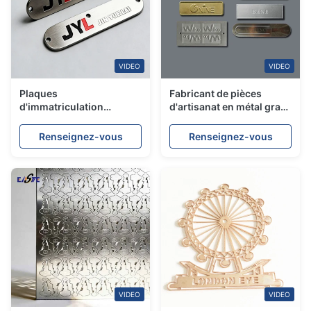
VIDEO
VIDEO
Plaques
Fabricant de pièces
d'immatriculation
d'artisanat en métal gravé
gravées chimiquement
de précision
en acier inoxydable sur
Renseignez-vous
Renseignez-vous
mesure pour la marque
VIDEO
VIDEO