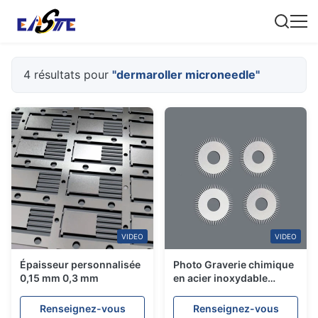
4 résultats pour
"dermaroller microneedle"
VIDEO
VIDEO
Épaisseur personnalisée
Photo Graverie chimique
0,15 mm 0,3 mm
en acier inoxydable
ultrafin Dermaroller
Microneedle Pour la
Renseignez-vous
Renseignez-vous