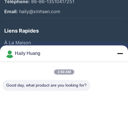
Téléphone:
86-86-13510417251
Email:
haily@xinhsen.com
Liens Rapides
À La Maison
Produits
Haily Huang
Vidéos
A Propos De Nous
1:50 AM
Visite D'usine
Good day, what product are you looking for?
Contrôle De La Qualité
Contact
Nouvelles
Les Affaires