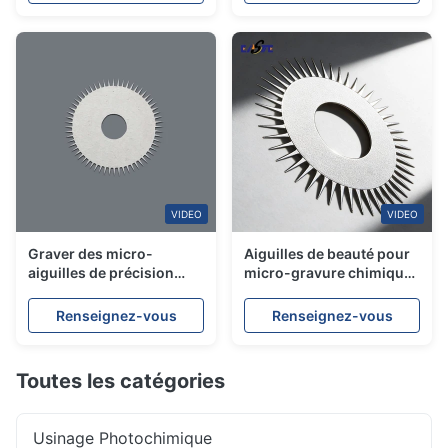
beauté
VIDEO
VIDEO
Graver des micro-
Aiguilles de beauté pour
aiguilles de précision
micro-gravure chimique
personnalisées avec des
de précision OEM
bords tranchants ultra-
Cosmétiques Micro-
Renseignez-vous
Renseignez-vous
lisses pour les dispositifs
aiguilles
médicaux
Toutes les catégories
Usinage Photochimique