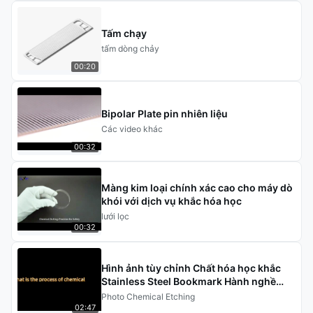
Tấm chạy
tấm dòng chảy
00:20
Bipolar Plate pin nhiên liệu
Các video khác
00:32
Màng kim loại chính xác cao cho máy dò
khói với dịch vụ khắc hóa học
lưới lọc
00:32
Hình ảnh tùy chỉnh Chất hóa học khắc
Stainless Steel Bookmark Hành nghề
quà lưu niệm
Photo Chemical Etching
02:47