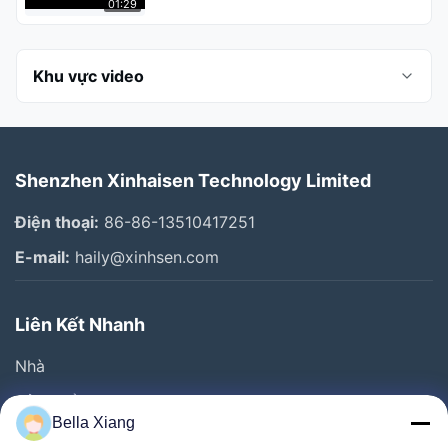
01:29
Khu vực video
Tất cả video
Shenzhen Xinhaisen Technology Limited
Photo Chemical Etching
Điện thoại:
86-86-13510417251
Stainless Steel Etching
E-mail:
haily@xinhsen.com
Chụp bằng titan
Liên Kết Nhanh
lưới lọc
Nhà
tấm dòng chảy
Sản Phẩm
Công ty
Bella Xiang
Video