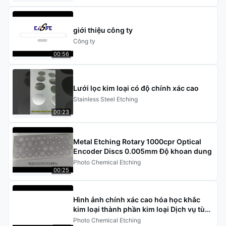
giới thiệu công ty
Công ty
00:56
Lưới lọc kim loại có độ chính xác cao
Stainless Steel Etching
00:23
Metal Etching Rotary 1000cpr Optical
Encoder Discs 0.005mm Độ khoan dung
Photo Chemical Etching
00:25
Hình ảnh chính xác cao hóa học khắc
kim loại thành phần kim loại Dịch vụ tùy
chỉnh
Photo Chemical Etching