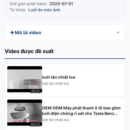
thời gian phát hành:
2025-07-01
Từ khóa:
Lưới ăn mòn ảnh
Mô tả video
Discover our Stainless Steel Etched Metal
Video được đề xuất
Speaker Grills for Mobile Phones, featuring a
ultra-thin 0.1mm thickness for superior sound
transparency and durability. Perfect for enhancing
lưới tản nhiệt loa
acoustic performance and protecting internal
lưới tản nhiệt loa
components from dust and water.
00:21
OEM ODM Máy phát thanh ô tô bao gồm
lưới điện chống rỉ sét cho Tesla Benz
BWM
lưới tản nhiệt loa
00:23