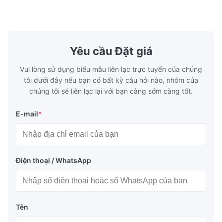
The etched bipolar plates meet our drawings very well, with
dụng công nghiệp khác. Các tấm dòng của
chúng tôi ph
consistent channel accuracy and clean edges.
chúng tôi cung cấp khả năng ki...
của chúng ..
Yêu cầu Đặt giá
Vui lòng sử dụng biểu mẫu liên lạc trực tuyến của chúng
tôi dưới đây nếu bạn có bất kỳ câu hỏi nào, nhóm của
chúng tôi sẽ liên lạc lại với bạn càng sớm càng tốt.
E-mail
*
Điện thoại / WhatsApp
Tên