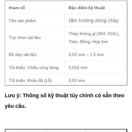
tham số
Đặc điểm kỹ thuật
tấm trường dòng chảy
Tên sản phẩm
Thép không gỉ (304, 316L),
Tùy chọn vật liệu
Titan, Đồng, Hợp kim
Độ dày vật liệu
0,02 mm – 1,5 mm
Tối thiểu. Chiều rộng dòng
0,015 mm
Tối thiểu. Khẩu độ (Lỗ)
0,03 mm
Dung sai kích thước
±0,03 mm (Độ đồng đều)
Lưu ý: Thông số kỹ thuật tùy chỉnh có sẵn theo
yêu cầu.
Tạo mẫu nhanh (5-7 ngày);
Thời gian dẫn
Sản xuất hàng loạt có sẵn
Như khắc, thụ động, hoặc xử
Hoàn thiện bề mặt