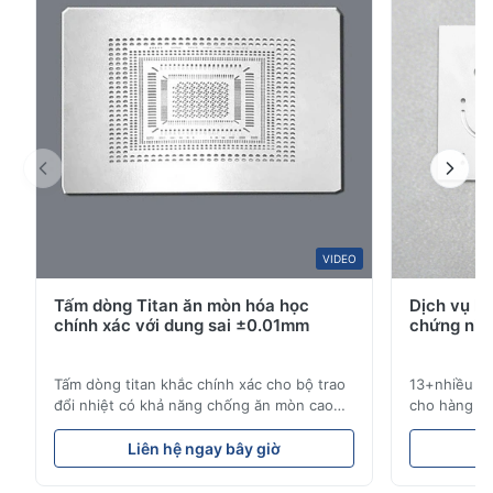
2
0
1
0
D*.
D
Jan 21.2026
Very satisfied with the stainless steel bipolar plates. Flatness
and thickness control were better than expected.
VIDEO
S*r
S
Tấm dòng Titan ăn mòn hóa học
Dịch vụ k
chính xác với dung sai ±0.01mm
chứng nhậ
Dec 29.2025
So beautiful! Nice!
Tấm dòng titan khắc chính xác cho bộ trao
13+nhiều nă
đổi nhiệt có khả năng chống ăn mòn cao
cho hàng kh
M*.
Tổng quan về tấm dòngXinhaisen
công nghiệp
M
Technology chuyên sản xuất các tấm dòng
pháp chu kỳ
Liên hệ ngay bây giờ
L
được khắc hóa học có độ chính xác cao cho
tranh. Dịch
Jun 18.2025
khuôn ép nhựa, đúc khuôn và các ứng
hiệu suất c