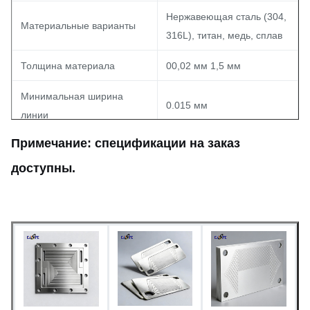
Нержавеющая сталь (304,
Материальные варианты
316L), титан, медь, сплав
Толщина материала
00,02 мм 1,5 мм
Минимальная ширина
0.015 мм
линии
Примечание: спецификации на заказ
Минимальная диафрагма
00,03 мм
(отверстие)
доступны.
Размерная толерантность
±0,03 мм (однородность)
Быстрое создание
прототипов (5-7 дней);
Продолжительность
массовое производство
доступно