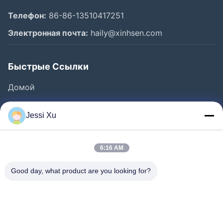
Телефон:
86-86-13510417251
Электронная почта:
haily@xinhsen.com
Быстрые Ссылки
Домой
Продукция
Jessi Xu
Ролики
О Компании
6:16 AM
Наша Фабрика
Good day, what product are you looking for?
Контроль Качества
Контактные Данные
Новости