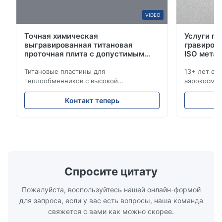
VIDEO
S*r
S
Точная химическая
Услуги п
выгравированная титановая
гравиров
Dec 29.2025
проточная плита с допустимым
ISO мета
So beautiful! Nice!
толерантом ±0,01 мм
Титановые пластины для
13+ лет оп
теплообменников с высокой
аэрокосмич
M*.
коррозионной стойкостью,
промышлен
M
изготовленные методом прецизионного
ISO/IATF, 
Контакт теперь
травления Обзор пластинКомпания
конкурент
Jun 18.2025
Xinhaisen Technology специализируется
выполнения
The etched bipolar plates meet our drawings very well, with
на производстве высокоточных
предложени
consistent channel accuracy and clean edges.
химически травленых пластин для литья
для высоко
пластмасс под давлением, литья под
применени
давлением и других ...
обслужив..
Спросите цитату
Пожалуйста, воспользуйтесь нашей онлайн-формой
для запроса, если у вас есть вопросы, наша команда
свяжется с вами как можно скорее.