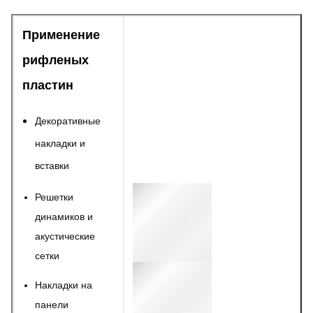
Допуск
+/-0,01 мм
Применение
рифленых
Шероховатость
Ra 1,6-12,5 мкм
пластин
поверхности
(настраиваемая)
Декоративные
накладки и
вставки
Решетки
динамиков и
акустические
сетки
Накладки на
панели