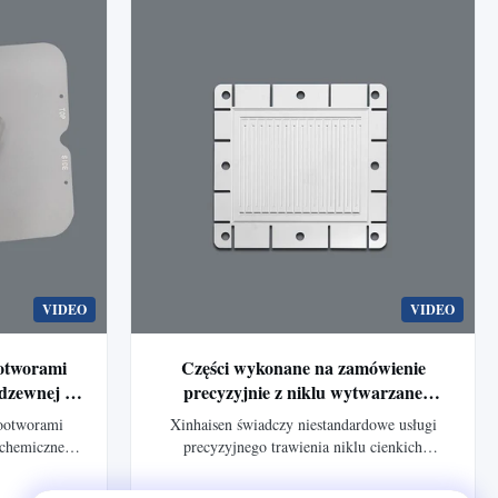
pozbawionymi zadziorów do zastosowań w
stosach ogniw paliwowych
VIDEO
VIDEO
ootworami
Części wykonane na zamówienie
rdzewnej do
precyzyjnie z niklu wytwarzane
ysłowej na
chemicznie wytwórca China
rootworami
Xinhaisen świadczy niestandardowe usługi
 chemicznego,
precyzyjnego trawienia niklu cienkich
ą kontrolę
elementów metalowych z obróbką bez
 krawędzie
zadziorów i naprężeń. Produkujemy trawione