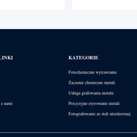
ć na ciśnienie do 600 barów.
pozbawione zadziorów. Nadaj
e stali nierdzewnej, tytanu lub
systemów filtracji cieczy, ga
u, zapewniają dokładność ± 0,01
paliwowych z możliwością do
terminy realizacji wynoszące 1–2
poziomu materiału i mik
 idealnie nadają się do systemów
ych, LNG i kriogenicznych.
LINKI
KATEGORIE
Fotochemiczne wytrawianie
Żaczenie chemiczne metali
Usługa grafowania metalu
ę z nami
Precyzyjne etyrowanie metali
Fotografowanie ze stali nierdzewnej