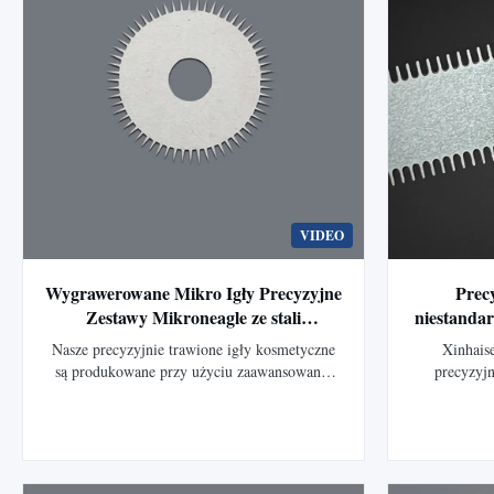
VIDEO
Wygrawerowane Mikro Igły Precyzyjne
Precy
Zestawy Mikroneagle ze stali
niestanda
nierdzewnej
ostr
Nasze precyzyjnie trawione igły kosmetyczne
Xinhais
są produkowane przy użyciu zaawansowanej
precyzyjn
technologii trawienia fotochemicznego,
zaawanso
zapewniającej krawędzie pozbawione
Produkujemy
zadziorów, doskonałą dokładność wymiarową i
stali nierdz
stałą jakość. Dostępne w wersji ze stali
dokładnych c
nierdzewnej i innych materiałów metalowych,
zastosowa