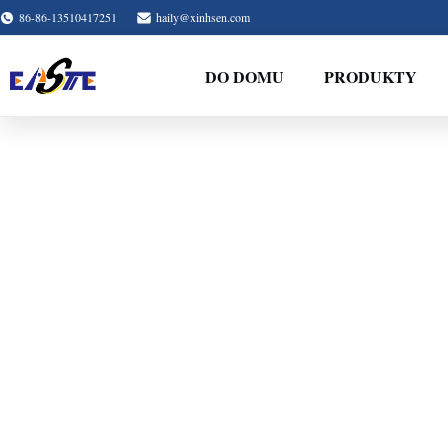
86-86-13510417251
haily@xinhsen.com
DO DOMU
PRODUKTY