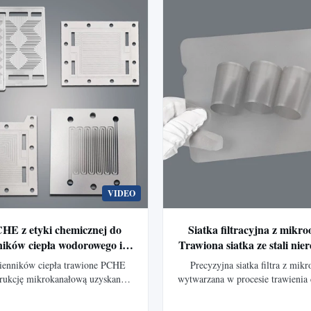
nych, opakowaniowych i do cięcia
specjalnego
VIDEO
CHE z etyki chemicznej do
Siatka filtracyjna z mikr
ików ciepła wodorowego i
Trawiona siatka ze stali nie
ysokiego ciśnienia
precyzyjnej filtracji przem
ienników ciepła trawione PCHE
Precyzyjna siatka filtra z mik
zamówienie
rukcję mikrokanałową uzyskaną
wytwarzana w procesie trawienia
rawieniu fotochemicznemu, co
zapewniająca bardzo precyzyjn
doskonałą wydajność cieplną i
apertury, wysoką dokładność i