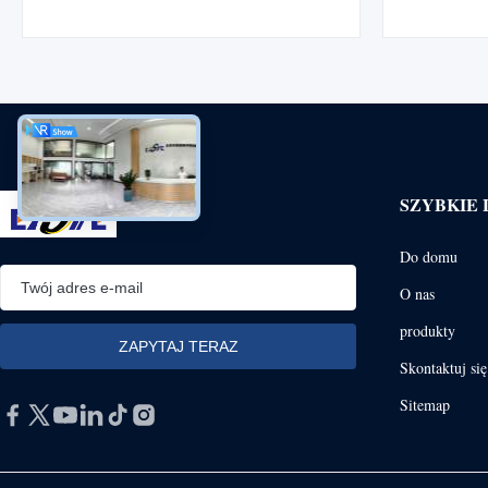
ze stali nierdzewnej i tytanu z dużą
odpornoś
dokładnością wymiarową, złożonymi
Wykonane z
mikrokanałami, krawędziami pozbawionymi
stopów nikl
zadziorów i szybką produkcją OEM.
mm, szybkie 
tygodnie i
wodorow
SZYBKIE 
Do domu
O nas
produkty
Skontaktuj si
Sitemap