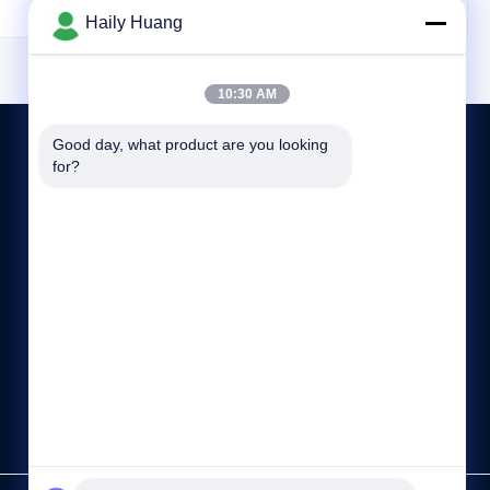
e się do
części niklowe, podkładki niklowe, folie
Haily Huang
zu i ogniw
niklowe, siatki niklowe oraz komponenty
stosowania
precyzyjne do elektroniki, urządzeń
ronów.
medycznych, ogniw paliwowych,
10:30 AM
akumulatorów
Good day, what product are you looking 
for?
SKONTAKTUJ SIĘ Z NAMI
86-86-13510417251
08:30-18:00
haily@xinhsen.com
ShaJing, Baoan, miasto Shenzhen, prowincja Guangdong,
Chiny