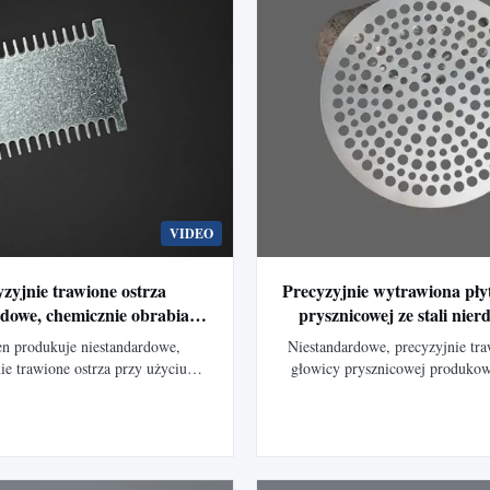
VIDEO
zyjnie trawione ostrza
Precyzyjnie wytrawiona pły
rdowe, chemicznie obrabiane
prysznicowej ze stali nier
za ze stali nierdzewnej
tarczą natryskową z mikr
en produkuje niestandardowe,
Niestandardowe, precyzyjnie tra
ie trawione ostrza przy użyciu
głowicy prysznicowej produko
wanej obróbki fotochemicznej.
trawienia fotochemicznego. Tarc
 pozbawione zadziorów ostrza ze
ze stali nierdzewnej z mikro
ewnej o złożonej geometrii, bardzo
krawędzie pozbawione zadzior
echach i wąskich tolerancjach do
dokładność otworów, równomier
ń medycznych, przemysłowych,
wody, dostępne rozmiary i w