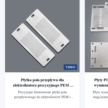
nasze igły kosmetyczne są szeroko stosowane
elektronicz
m.in
VIDEO
Płytka pola przepływu dla
Płyty P
elektrolizatora precyzyjnego PEM z
wymienn
fotoetasowanej stali nierdzewnej
w
Precyzyjne fototrawione płytki pola
Płyty wym
przepływowego do elektrolizerów PEM i
mają konst
wodorowych ogniw paliwowych. Xinhaisen
dzięki t
produkuje niestandardowe płytki przepływowe
zapewnia 